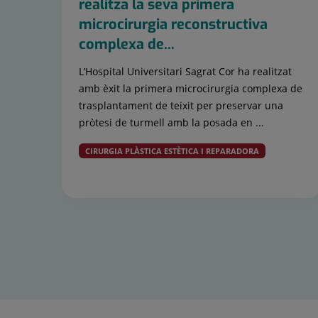
realitza la seva primera
microcirurgia reconstructiva
complexa de...
L’Hospital Universitari Sagrat Cor ha realitzat
amb èxit la primera microcirurgia complexa de
trasplantament de teixit per preservar una
pròtesi de turmell amb la posada en ...
CIRURGIA PLÀSTICA ESTÈTICA I REPARADORA
Control
lliscant
1
de
15