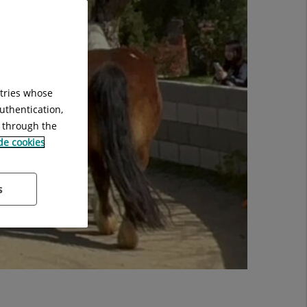
ntries whose
uthentication,
g through the
 de cookies
s