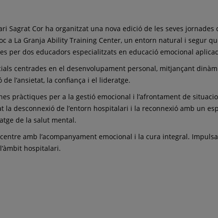
itari Sagrat Cor ha organitzat una nova edició de les seves jornade
loc a La Granja Ability Training Center, un entorn natural i segur qu
es per dos educadors especialitzats en educació emocional aplicad
ncials centrades en el desenvolupament personal, mitjançant dinàmi
 de l’ansietat, la confiança i el lideratge.
nes pràctiques per a la gestió emocional i l’afrontament de situacio
tat la desconnexió de l’entorn hospitalari i la reconnexió amb un es
tge de la salut mental.
 centre amb l’acompanyament emocional i la cura integral. Impuls
’àmbit hospitalari.