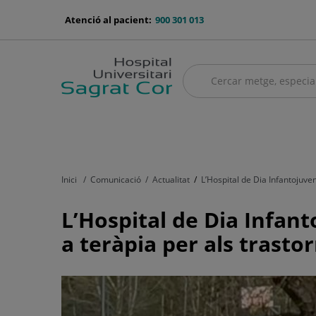
Saltar al contingut
menu-
Atenció al pacient:
900 301 013
telefono
Cercar
Cercar
menú
Quadre mèdic
Serveis mèdics
Asseguradores i mútues
El no
principal
Inici
Comunicació
Actualitat
L’Hospital de Dia Infantojuven
L’Hospital
L’Hospital de Dia Infant
de
a teràpia per als trasto
Dia
Infantojuvenil