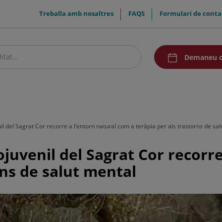
menuTop
Treballa amb nosaltres
FAQS
Formulari de conta
menuAcceso
Demaneu c
stre centre
Pacients i visitants
Recerca i Docència
Comunicació
il del Sagrat Cor recorre a l’entorn natural com a teràpia per als trastorns de sa
ojuvenil del Sagrat Cor recorr
rns de salut mental