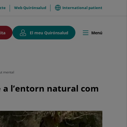
International patient
cte
Web Quirónsalud
Aquest
Aquest
ita
El meu Quirónsalud
Menú
Toggle
enllaç
enllaç
navigation
s'obrirà
s'obrirà
en
en
una
una
finestra
finestra
nova.
nova.
lut mental
e a l’entorn natural com