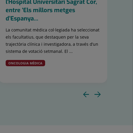
l’Hospital Universitari Sagrat Cor,
l’H
entre ‘Els millors metges
la 
d’Espanya...
L’Ho
Univ
La comunitat mèdica col·legiada ha seleccionat
enti
els facultatius, que destaquen per la seva
dut 
trajectòria clínica i investigadora, a través d’un
sistema de votació setmanal. El ...
ONCOLOGIA MÈDICA
Diaposit
Diapos
anterior
següen