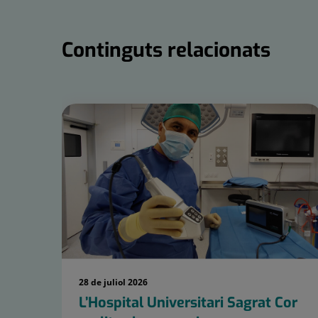
Continguts relacionats
Nombre
de
controls
lliscants:
15
28 de juliol 2026
L’Hospital Universitari Sagrat Cor