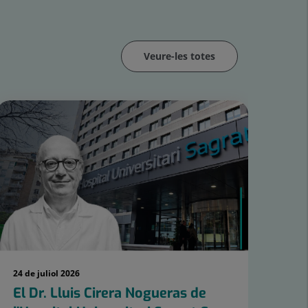
Veure-les totes
24 de juliol 2026
22 d
El Dr. Lluis Cirera Nogueras de
L'H