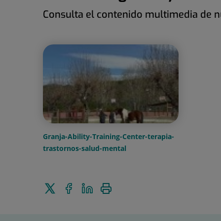
Consulta el contenido multimedia de nu
Granja-Ability-Training-Center-terapia-
trastornos-salud-mental
Enviar
Compartir
Compartir
Imprimir
a
a
en
Twitter
Facebook
Linkedin