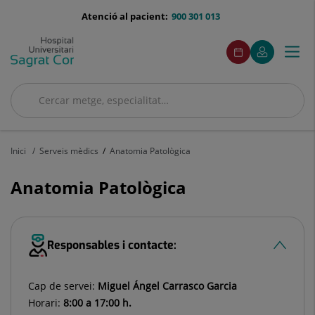
Saltar al contingut
menu-
Atenció al pacient:
900 301 013
telefono
menuAcceso
Aquest
Aquest
Demaneu
El
Togg
Menú
enllaç
enllaç
cita
meu
s'obrirà
s'obrirà
navi
Quirónsalud
en
en
una
una
Cercar
finestra
finestra
Cercar
nova.
nova.
Inici
Serveis mèdics
Anatomia Patològica
Anatomia Patològica
Responsables i contacte:
Cap de servei:
Miguel Ángel Carrasco Garcia
Horari:
8:00 a 17:00 h.