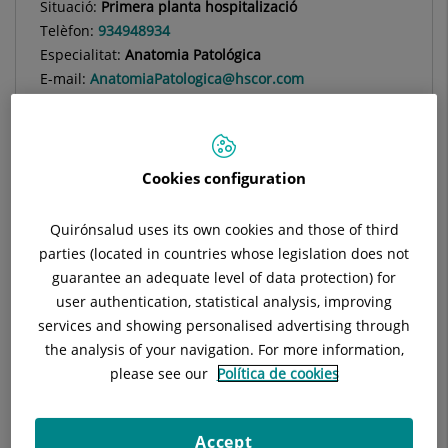
Situació:
Primera planta hospitalizació
Telèfon:
934948934
Especialitat:
Anatomia Patológica
E-mail:
AnatomiaPatologica@hscor.com
Cookies configuration
Descripció
Equip Mèdic
Instal·lacions
Quirónsalud uses its own cookies and those of third
parties (located in countries whose legislation does not
guarantee an adequate level of data protection) for
user authentication, statistical analysis, improving
Consulta la
informació completa
d'aquesta
services and showing personalised advertising through
especialitat
a la
web de Quirónsalud
the analysis of your navigation. For more information,
please see our
Política de cookies
Anatomia Patològica és un servei central de l'Hospital la
missió del qual és el diagnòstic de neoplàsies benignes i
Accept