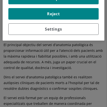
malignes i de malalties inflamatòries, degeneratives,
infeccioses i congènites. A més, proporciona informació per
Reject
conèixer el seu pronòstic, decidir els tractaments més
eficaços i valorar els efectes d'aquests tractaments.
Settings
L'estudi anatomopatològic es fa mitjançant l'anàlisi de teixit
(biòpsies) o cèl·lules (citologia) dels pacients.
El principal objectiu del servei d'anatomia patològica és
proporcionar informació útil per a l'atenció dels pacients amb
la màxima rapidesa i fiabilitat possibles, i amb una utilització
adequada de recursos. A més, juga un paper crucial en el
control de qualitat, docència i investigació.
Dins el servei d'anatomia patològica també es realitzen
autòpsies clíniques de pacients morts a l'hospital per tal de
resoldre dubtes diagnòstics o confirmar sospites clíniques.
El servei està format per un equip de professionals
especialitzats que treballen de manera coordinada per