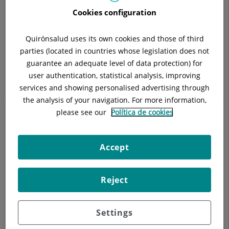
Situació:
Primera planta hospitalizació
Cookies configuration
Telèfon:
934948934
Especialitat:
Anatomia Patológica
Quirónsalud uses its own cookies and those of third
E-mail:
AnatomiaPatologica@hscor.com
parties (located in countries whose legislation does not
guarantee an adequate level of data protection) for
user authentication, statistical analysis, improving
services and showing personalised advertising through
Descripció
Equip Mèdic
Instal·lacions
the analysis of your navigation. For more information,
please see our
Política de cookies
Accept
Classes d'Histologia i Anatomia Patològica per als alumnes de
Medicina, Odontologia i Fisioteràpia de la Universitat
Internacional de Catalunya.
Reject
Settings