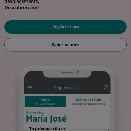
desplaçaments.
Descobreix-ho!
Registra’t ara
Saber-ne més