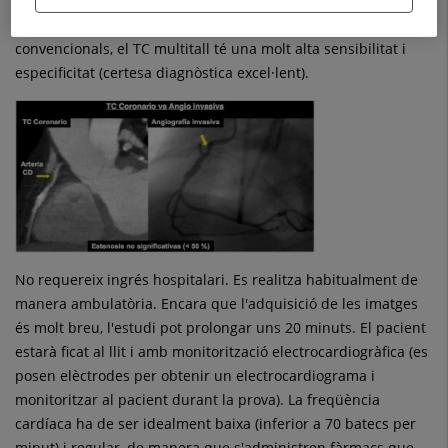
molt baix i inferior a altres tècniques que s'utilitzen amb el
mateix propòsit, però a diferència de les tècniques
convencionals, el TC multitall té una molt alta sensibilitat i
especificitat (certesa diagnòstica excel·lent).
No requereix ingrés hospitalari. Es realitza habitualment de
manera ambulatòria. Encara que l'adquisició de les imatges
és molt breu, l'estudi pot prolongar uns 20 minuts. El pacient
estarà ficat al llit i amb monitorització electrocardiogràfica (es
posen elèctrodes per obtenir un electrocardiograma i
monitoritzar al pacient durant la prova). La freqüència
cardíaca ha de ser idealment baixa (inferior a 70 batecs per
minut) i regular, de manera que s'administren fàrmacs que