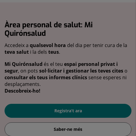
Àrea personal de salut: Mi
Quirónsalud
Accedeix a
qualsevol hora
del dia per tenir cura de la
teva salut
i la dels
teus
.
Mi Quirónsalud
és el teu
espai personal privat i
segur
, on pots
sol·licitar i gestionar les teves cites
o
consultar els teus informes clínics
sense esperes ni
desplaçaments.
Descobreix-ho!
Registra’t ara
Saber-ne més