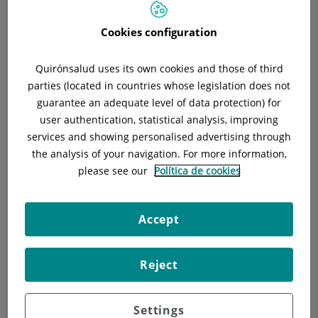
Cookies configuration
Entre les indicacions habituals s'inclouen: Presència de dolor
Quirónsalud uses its own cookies and those of third
toràcic atípic en pacient amb probabilitat baixa-intermèdia de
parties (located in countries whose legislation does not
tenir malaltia coronària. Després d'una prova d'esforç o prova
guarantee an adequate level of data protection) for
d'imatge gammagràfica no concloent i persistència de
user authentication, statistical analysis, improving
símptomes, en pacients en els quals interessa descartar
services and showing personalised advertising through
patologia coronària previ a cirurgia cardíaca no coronària,
the analysis of your navigation. For more information,
objectivar que els "stents" (molls) coronaris i empelts
please see our
Política de cookies
mamaris funcionen (són permeables ), descartar malaltia
coronària en context de miocardiopaties d'origen desconegut,
alteracions de l'origen de les artèries coronàries i altres
Accept
anomalies cardíaques congènites, malalties del pericardi,
estudi de les venes pulmonars, estudi d'aorta etc.
Reject
Utilitza l'emissió de raigs X per obtenir imatges en 3
dimensions d'alta resolució de les artèries coronàries. El
nivell de radiació resultant actualment és considerat com
Settings