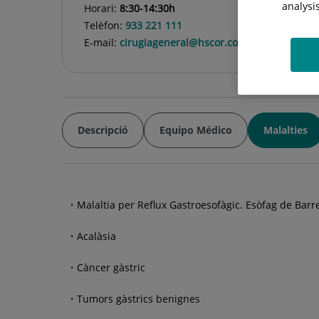
analysi
Horari:
8:30-14:30h
Telèfon:
933 221 111
E-mail:
cirugiageneral@hscor.com
Descripció
Equipo Médico
Malalties
Malaltia per Reflux Gastroesofàgic. Esòfag de Barre
Acalàsia
Càncer gàstric
Tumors gàstrics benignes