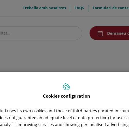
menuTop
Treballa amb nosaltres
FAQS
Formulari de conta
menuAcceso
Demaneu c
stre centre
Pacients i visitants
Recerca i Docència
Comunicació
Cirurgia Gàstrica
Malalties
ica
Cookies configuration
ud uses its own cookies and those of third parties (located in cou
 does not guarantee an adequate level of data protection) for user a
l analysis, improving services and showing personalised advertisin