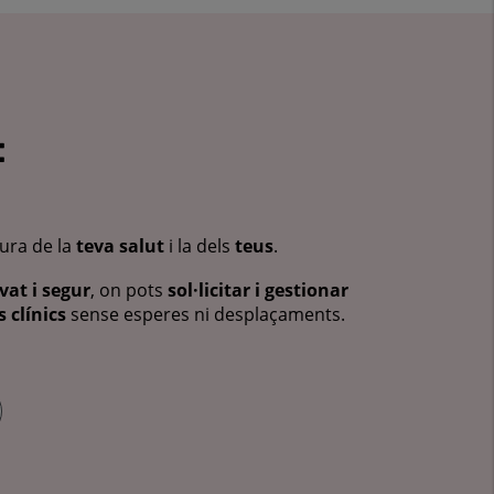
:
cura de la
teva salut
i la dels
teus
.
vat i segur
, on pots
sol·licitar i gestionar
 clínics
sense esperes ni desplaçaments.