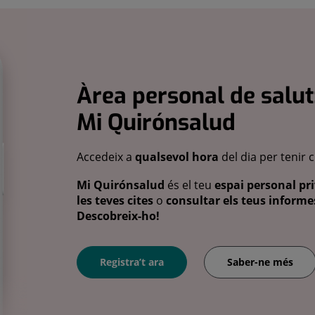
Àrea personal de salut
Mi Quirónsalud
Accedeix a
qualsevol hora
del dia per tenir 
Mi Quirónsalud
és el teu
espai personal pri
les teves cites
o
consultar els teus informes
Descobreix-ho!
Registra’t ara
Saber-ne més