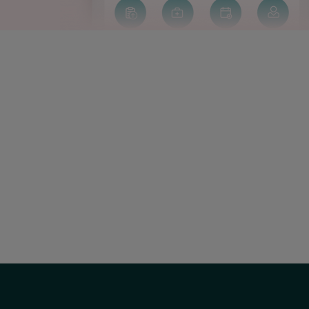
Correu
electrònic:
uac@hscor.com
Social