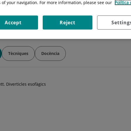
s of your navigation. For more information, please see our
Política
Situació:
6ª planta
Especialitat:
Cirurgia General
Accept
Reject
Setting
Tècniques
Docència
tt. Diverticles esofàgics