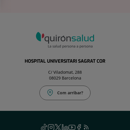
HOSPITAL UNIVERSITARI SAGRAT COR
C/ Viladomat, 288
08029 Barcelona
Com arribar?
TikTok
Aquest
Instagram
Aquest
Twitter
Aquest
Linkedin
Aquest
Youtube
Aquest
Facebook
Aquest
Feed
Aquest