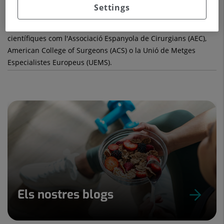
Settings
El Servei de Cirurgia General i
Aparell Digestiu
s'organitza en
diferents unitats que estan reconegudes per les societats
científiques com l'Associació Espanyola de Cirurgians (AEC),
American College of Surgeons (ACS) o la Unió de Metges
Especialistes Europeus (UEMS).
Els nostres blogs