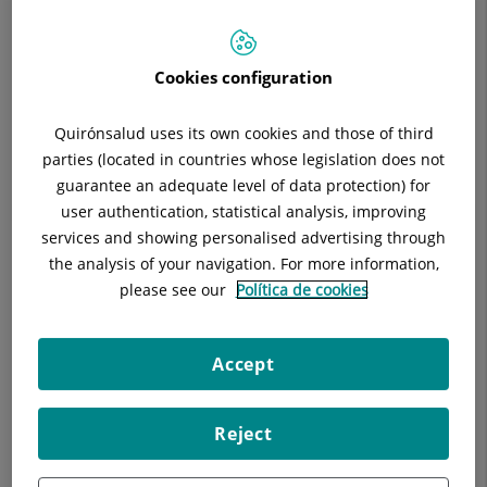
Situació:
6ª planta consultoris (París)
Telèfon:
934948904 / 933221111 Ext. 8904
Especialitat:
Cirugía General y del Aparato Digestivo
Cookies configuration
E-mail:
mrgarcia@quironsalud.es
Quirónsalud uses its own cookies and those of third
parties (located in countries whose legislation does not
guarantee an adequate level of data protection) for
user authentication, statistical analysis, improving
Descripció
Equip Mèdic
Tècniques
D
services and showing personalised advertising through
the analysis of your navigation. For more information,
please see our
Política de cookies
Consulta la
informació completa
d'aquesta
Accept
especialitat
a la
web de Quirónsalud
Reject
Ofereix la major part del tractament relacionat amb
l'especialitat de Cirurgia General i
Aparell Digestiu
.