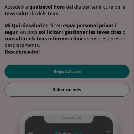
Accedeix a
qualsevol hora
del dia per tenir cura de la
teva salut
i la dels
teus
.
Mi Quirónsalud
és el teu
espai personal privat i
segur
, on pots
sol·licitar i gestionar les teves cites
o
consultar els teus informes clínics
sense esperes ni
desplaçaments.
Descobreix-ho!
Registra’t ara
Saber-ne més