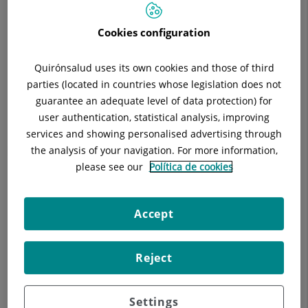
Situació:
6ª planta consultoris
Telèfon:
933221111 Ext 4828, 4249
Cookies configuration
Especialitat:
Cirurgia General
E-mail:
cirugiageneral@hscor.com -
Quirónsalud uses its own cookies and those of third
cirugiageneral@hscor.com
parties (located in countries whose legislation does not
guarantee an adequate level of data protection) for
user authentication, statistical analysis, improving
services and showing personalised advertising through
the analysis of your navigation. For more information,
Descripció
Equipo Médico
Malalties
please see our
Política de cookies
Accept
Unitat multidisciplinària per al tractament de Patologia
Benigna i Maligna de la Mama.
Reject
Sessions clíniques conjuntes amb els Serveis d'Oncologia,
Radiologia, Ginecologia i Cirurgia.
Settings