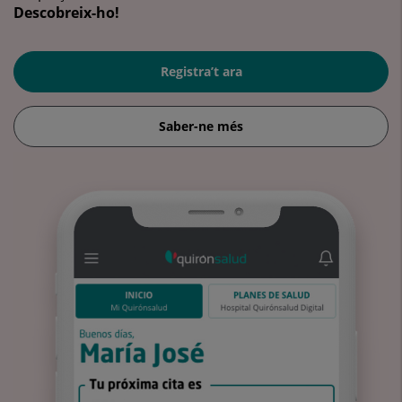
Descobreix-ho!
Registra’t ara
Saber-ne més