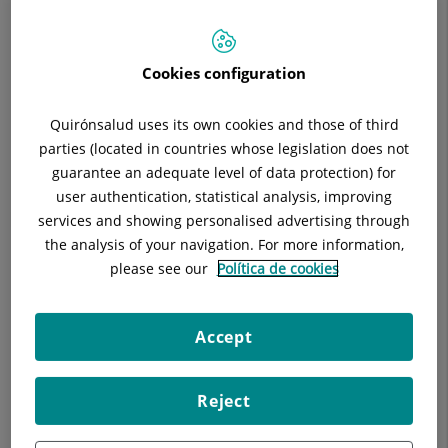
Situació:
6ª planta Desp. 9 y 10
Telèfon:
93. 322.11.11 Ext: 4319 y 4555
Especialitat:
Cirurgia General
Cookies configuration
E-mail:
cirugiageneral@hscor.com -
nuria.roca@hscor.com
Quirónsalud uses its own cookies and those of third
parties (located in countries whose legislation does not
guarantee an adequate level of data protection) for
user authentication, statistical analysis, improving
Descripció
Equipo Médico
Tècniques
services and showing personalised advertising through
the analysis of your navigation. For more information,
please see our
Política de cookies
La Unitat de Nutrició Clínica té la funció de valorar, controlar,
Accept
millorar i mantenir l'estat nutricional dels seus pacients. El
seguiment es realitza tant en les plantes d'hospitalització com
a consulta externa.
Reject
S'indiquen suports nutricionals parenterals i enterals. Es