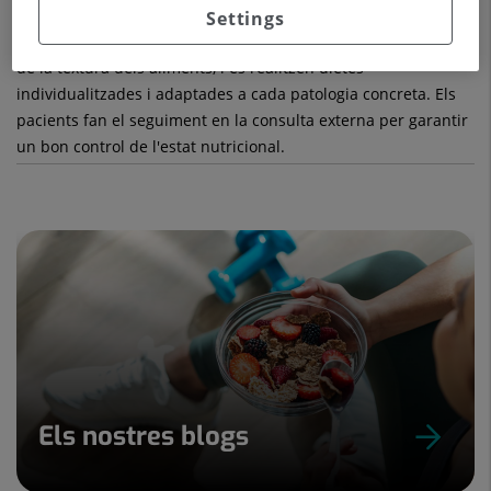
pauten dietes amb modificació de l'energia, dels hidrats de
Settings
carboni, dels lípids, de les proteïnes, de vitamines i minerals,
de la textura dels aliments, i es realitzen dietes
individualitzades i adaptades a cada patologia concreta. Els
pacients fan el seguiment en la consulta externa per garantir
un bon control de l'estat nutricional.
Els nostres blogs