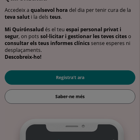
Accedeix a
qualsevol hora
del dia per tenir cura de la
teva salut
i la dels
teus
.
Mi Quirónsalud
és el teu
espai personal privat i
segur
, on pots
sol·licitar i gestionar les teves cites
o
consultar els teus informes clínics
sense esperes ni
desplaçaments.
Descobreix-ho!
Registra’t ara
Saber-ne més