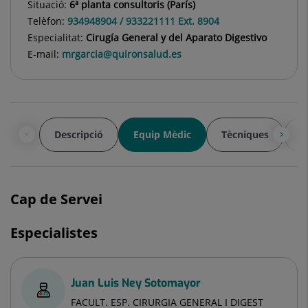
Situació:
6ª planta consultoris (París)
Telèfon:
934948904 / 933221111 Ext. 8904
Especialitat:
Cirugía General y del Aparato Digestivo
E-mail:
mrgarcia@quironsalud.es
Descripció
Equip Mèdic
Tècniques
D
Cap de Servei
Especialistes
Juan Luis Ney Sotomayor
FACULT. ESP. CIRURGIA GENERAL I DIGEST