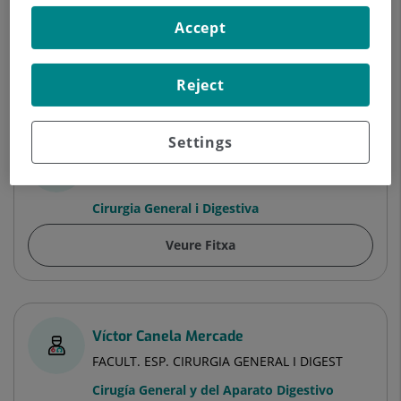
Cirurgia General i Digestiva
Accept
Veure Fitxa
Reject
Settings
César Adolfo Calzadilla Narváez
FACULT. ESP. CIRURGIA GENERAL I DIGEST
Cirurgia General i Digestiva
Veure Fitxa
Víctor Canela Mercade
FACULT. ESP. CIRURGIA GENERAL I DIGEST
Cirugía General y del Aparato Digestivo