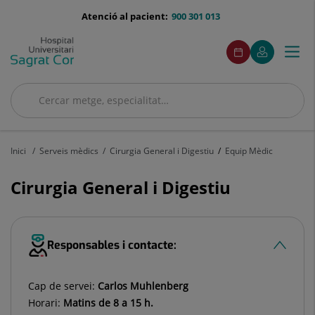
Saltar al contingut
menu-
Atenció al pacient:
900 301 013
telefono
menuAcceso
Aquest
Aquest
Demaneu
El
Togg
Menú
enllaç
enllaç
cita
meu
s'obrirà
s'obrirà
navi
Quirónsalud
en
en
una
una
Cercar
finestra
finestra
Cercar
nova.
nova.
Inici
Serveis mèdics
Cirurgia General i Digestiu
Equip Mèdic
Cirurgia General i Digestiu
Responsables i contacte:
Cap de servei:
Carlos Muhlenberg
Horari:
Matins de 8 a 15 h.