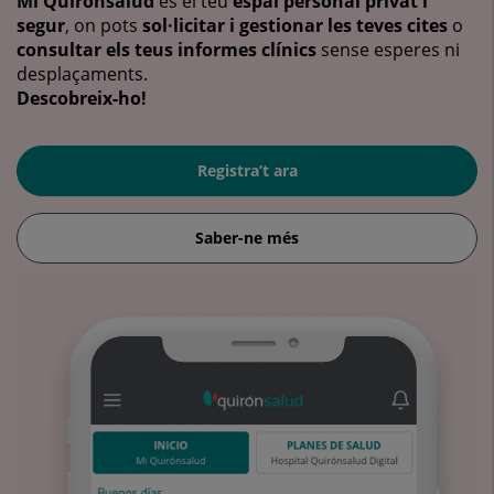
Mi Quirónsalud
és el teu
espai personal privat i
segur
, on pots
sol·licitar i gestionar les teves cites
o
consultar els teus informes clínics
sense esperes ni
desplaçaments.
Descobreix-ho!
Registra’t ara
Saber-ne més