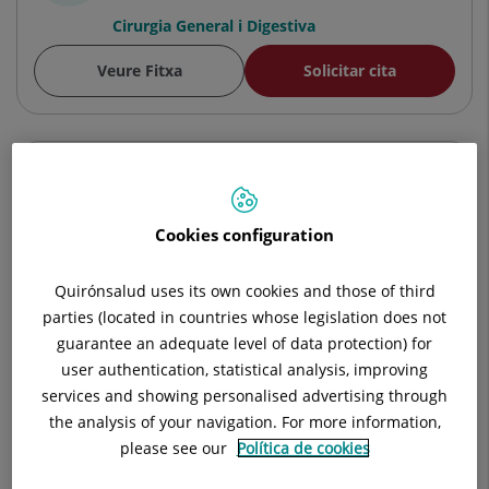
Cirurgia General i Digestiva
Veure Fitxa
Solicitar cita
Armando Antonio Hernández González
FACULTATIU ESPECIALISTA CIR. GENERAL I
Cookies configuration
DIGESTIVA
Cirurgia General i Digestiva
Quirónsalud uses its own cookies and those of third
parties (located in countries whose legislation does not
Veure Fitxa
Solicitar cita
guarantee an adequate level of data protection) for
user authentication, statistical analysis, improving
services and showing personalised advertising through
the analysis of your navigation. For more information,
Daniel Rolando Coronado Llanos
please see our
Política de cookies
FACULTATIU ESPECIALISTA CIR. GENERAL I
DIGESTIVA