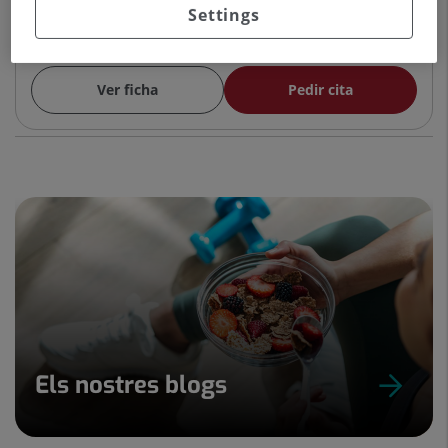
Settings
DIGESTIVA
Cirugía General y del Aparato Digestivo
Ver ficha
Pedir cita
Els nostres blogs