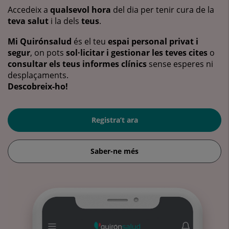
Accedeix a
qualsevol hora
del dia per tenir cura de la
teva salut
i la dels
teus
.
Mi Quirónsalud
és el teu
espai personal privat i
segur
, on pots
sol·licitar i gestionar les teves cites
o
consultar els teus informes clínics
sense esperes ni
desplaçaments.
Descobreix-ho!
Registra’t ara
Saber-ne més