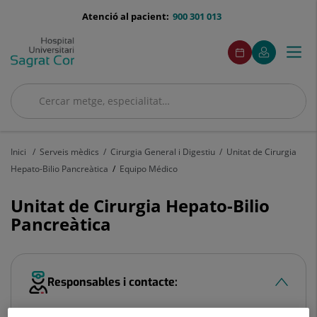
Saltar al contingut
menu-
Atenció al pacient:
900 301 013
telefono
menuAcceso
Aquest
Aquest
Demaneu
El
Togg
Menú
enllaç
enllaç
cita
meu
s'obrirà
s'obrirà
navi
Quirónsalud
en
en
una
una
Cercar
finestra
finestra
Cercar
nova.
nova.
Inici
Serveis mèdics
Cirurgia General i Digestiu
Unitat de Cirurgia
Hepato-Bilio Pancreàtica
Equipo Médico
Unitat de Cirurgia Hepato-Bilio
Pancreàtica
Responsables i contacte: