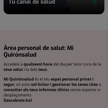
Tu canal de salud
Àrea personal de salut: Mi
Quirónsalud
Accedeix a
qualsevol hora
del dia per tenir cura de la
teva salut
i la dels
teus
.
Mi Quirónsalud
és el teu
espai personal privat i
segur
, on pots
sol·licitar i gestionar les teves cites
o
consultar els teus informes clínics
sense esperes ni
desplaçaments.
Descobreix-ho!