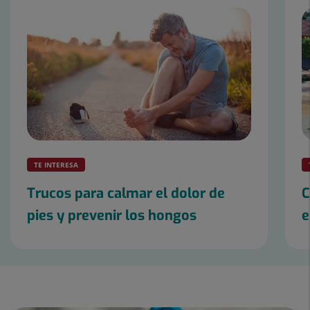
de
controls
lliscants:
2
TE INTERESA
Trucos para calmar el dolor de
C
pies y prevenir los hongos
e
Control
lliscant
1
de