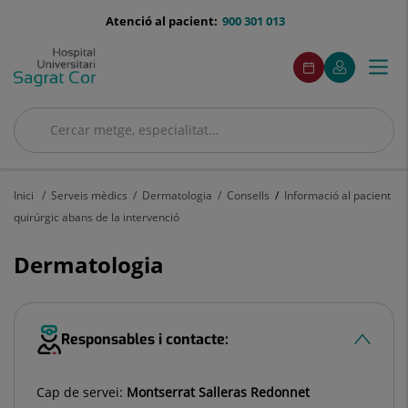
Saltar al contingut
menu-
Atenció al pacient:
900 301 013
telefono
menuAcceso
Aquest
Aquest
Demaneu
El
Togg
Menú
enllaç
enllaç
cita
meu
s'obrirà
s'obrirà
navi
Quirónsalud
en
en
una
una
Cercar
finestra
finestra
Cercar
nova.
nova.
Inici
Serveis mèdics
Dermatologia
Consells
Informació al pacient
quirúrgic abans de la intervenció
Dermatologia
Responsables i contacte:
Cap de servei:
Montserrat Salleras Redonnet