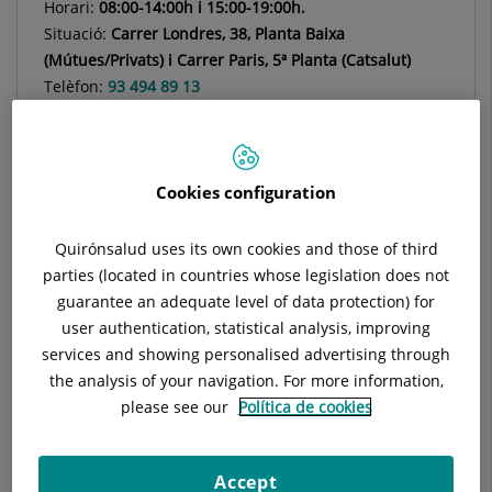
Horari:
08:00-14:00h i 15:00-19:00h.
Situació:
Carrer Londres, 38, Planta Baixa
(Mútues/Privats) i Carrer Paris, 5ª Planta (Catsalut)
Telèfon:
93 494 89 13
Especialitat:
Dermatologia
Cookies configuration
Descripció
Equip Mèdic
Instal·lacions Lon
Quirónsalud uses its own cookies and those of third
parties (located in countries whose legislation does not
guarantee an adequate level of data protection) for
user authentication, statistical analysis, improving
Informació al pacient quirúrgic
services and showing personalised advertising through
the analysis of your navigation. For more information,
abans de la intervenció
please see our
Política de cookies
Podeu esmorzar o menjar normalment tret que el vostre
Dermatòleg us indiqui el contrari.
Accept