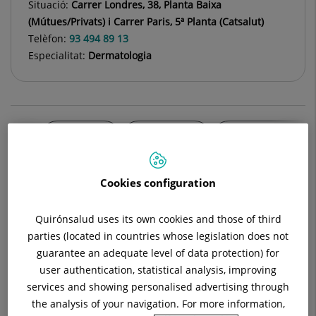
Situació:
Carrer Londres, 38, Planta Baixa
(Mútues/Privats) i Carrer Paris, 5ª Planta (Catsalut)
Telèfon:
93 494 89 13
Especialitat:
Dermatologia
Descripció
Equip Mèdic
Instal·lacions Lon
Cookies configuration
Quirónsalud uses its own cookies and those of third
Càncer cutani (queratosis actíniques, carcinoma
parties (located in countries whose legislation does not
espinocel, carcinoma basocel · lular, melanoma)
guarantee an adequate level of data protection) for
user authentication, statistical analysis, improving
services and showing personalised advertising through
Acne
the analysis of your navigation. For more information,