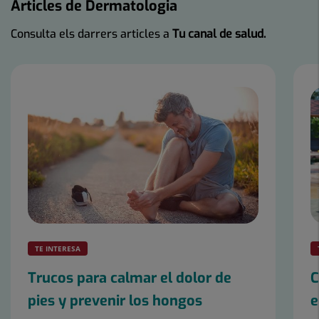
Articles de Dermatologia
Consulta els darrers articles a
Tu canal de salud.
Nombre
de
controls
lliscants:
2
TE INTERESA
Trucos para calmar el dolor de
C
pies y prevenir los hongos
e