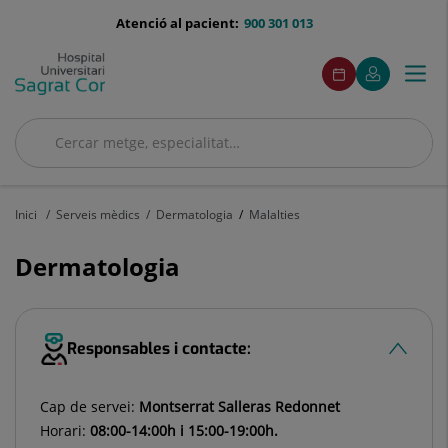
Saltar al contingut
menu-
Atenció al pacient:
900 301 013
telefono
menuAcceso
Aquest
Aquest
Demaneu
El
Togg
Menú
enllaç
enllaç
cita
meu
s'obrirà
s'obrirà
navi
Quirónsalud
en
en
una
una
Cercar
finestra
finestra
Cercar
nova.
nova.
Inici
Serveis mèdics
Dermatologia
Malalties
Dermatologia
Responsables i contacte:
Cap de servei:
Montserrat Salleras Redonnet
Horari:
08:00-14:00h i 15:00-19:00h.