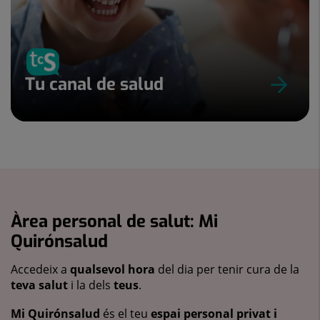
Tu canal de salud
Àrea personal de salut: Mi
Quirónsalud
Accedeix a
qualsevol hora
del dia per tenir cura de la
teva salut
i la dels
teus
.
Mi Quirónsalud
és el teu
espai personal privat i