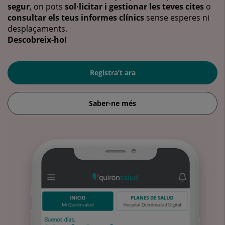
segur
, on pots
sol·licitar i gestionar les teves cites
o
consultar els teus informes clínics
sense esperes ni
desplaçaments.
Descobreix-ho!
Registra’t ara
Saber-ne més