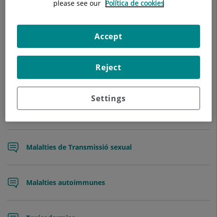
please see our
Política de cookies
Rosàcia
Accept
Èczemes, dermatitis atòpica, dermatitis seborreica,
dermatitis de contacte
Reject
Settings
Infeccions (herpes zòster, micosis, molluscum
contagiosum, polls, berrugues)
Malalties de Transmissió sexual
Malalties autoimmunes