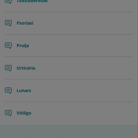
Toxicodermias
Psoriasi
Pruïja
Urticària
Lunars
Vitiligo