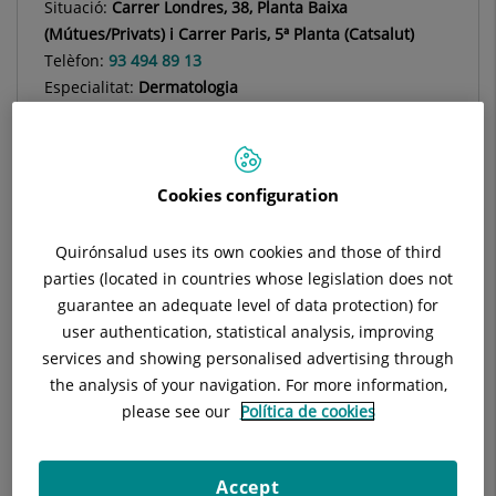
Situació:
Carrer Londres, 38, Planta Baixa
(Mútues/Privats) i Carrer Paris, 5ª Planta (Catsalut)
Telèfon:
93 494 89 13
Especialitat:
Dermatologia
Cookies configuration
Descripció
Equip Mèdic
Instal·lacions Lon
Quirónsalud uses its own cookies and those of third
parties (located in countries whose legislation does not
guarantee an adequate level of data protection) for
Pruïja
user authentication, statistical analysis, improving
services and showing personalised advertising through
Què és la pruïja?
the analysis of your navigation. For more information,
La pruïja (o picor) és una sensació desagradable que produeix
please see our
Política de cookies
el desig de gratar. És un símptoma que pot causar molèsties i
amenaçar la integritat de la pell com la principal barrera
protectora, a causa de les conseqüències del rascat.
Accept