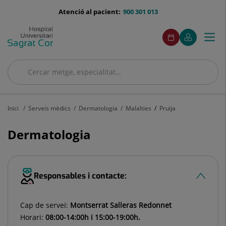
Saltar al contingut
menu-
Atenció al pacient:
900 301 013
telefono
menuAcceso
Aquest
Aquest
Demaneu
El
Togg
Menú
enllaç
enllaç
cita
meu
s'obrirà
s'obrirà
navi
Quirónsalud
en
en
una
una
Cercar
finestra
finestra
Cercar
nova.
nova.
Inici
Serveis mèdics
Dermatologia
Malalties
Pruïja
Dermatologia
Responsables i contacte:
Cap de servei:
Montserrat Salleras Redonnet
Horari:
08:00-14:00h i 15:00-19:00h.