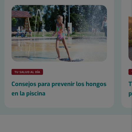
de
controls
lliscants:
2
TU SALUD AL DÍA
Consejos para prevenir los hongos
T
en la piscina
p
Control
lliscant
1
de