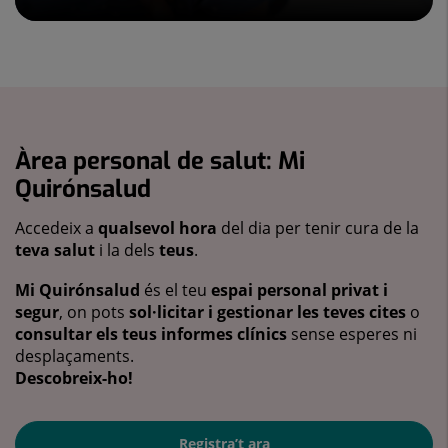
Àrea personal de salut: Mi
Quirónsalud
Accedeix a
qualsevol hora
del dia per tenir cura de la
teva salut
i la dels
teus
.
Mi Quirónsalud
és el teu
espai personal privat i
segur
, on pots
sol·licitar i gestionar les teves cites
o
consultar els teus informes clínics
sense esperes ni
desplaçaments.
Descobreix-ho!
Registra’t ara