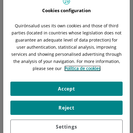
Londres, 38 (Mútues/Privat)
Telèfon:
93 322 11 11
Cookies configuration
Especialitat:
Endocrinologia i Nutrició
E-mail:
endocrinologia.husc@quironsalud.es
Quirónsalud uses its own cookies and those of third
parties (located in countries whose legislation does not
guarantee an adequate level of data protection) for
user authentication, statistical analysis, improving
services and showing personalised advertising through
Descripció
Equip Mèdic
Contacte Paris
the analysis of your navigation. For more information,
please see our
Política de cookies
Accept
Col·laboradors docents, assignatura Endocrinologia de la
Universitat de Barcelona des del 2013 fins a l'actualitat.
Reject
Settings