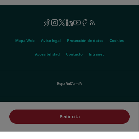
electrónico:
uac@hscor.com
Social
TikTok
Este
Instagram
Este
Twitter
Este
Linkedin
Este
Youtube
Este
Facebook
Este
Feed
Este
enlace
enlace
enlace
enlace
enlace
enlace
RSS
enlace
se
se
se
se
se
se
se
Genérico
abrirá
abrirá
abrirá
abrirá
abrirá
abrirá
abrirá
Mapa Web
Aviso legal
Protección de datos
Cookies
en
en
en
en
en
en
en
una
una
una
una
una
una
una
Este
Accesibilidad
Contacto
Intranet
ventana
ventana
ventana
ventana
ventana
ventana
ventana
enlace
nueva.
nueva.
nueva.
nueva.
nueva.
nueva.
nueva.
se
abrirá
Español
Català
en
una
ventana
nueva.
© 2026 Quirónsalud - Todos los derechos reservados
Pedir cita