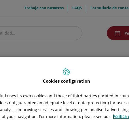
menuTop
Trabaja con nosotros
FAQS
Formulario de conta
menuAcce
Pe
estro centro
Pacientes y visitantes
Investigación y Docencia
Comunic
Cookies configuration
ud uses its own cookies and those of third parties (located in cou
 does not guarantee an adequate level of data protection) for user a
alud de las personas en su singularidad, proporcionando una expe
l analysis, improving services and showing personalised advertisin
s of your navigation. For more information, please see our
Política