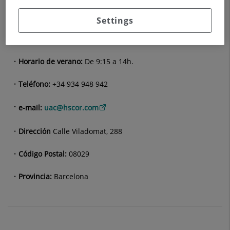
Unidad de Atención al Paciente y Familia
(UAPF)
Settings
Horario:
De lunes a jueves de 9:15 a 14 y de 15 a 17:30h.,
viernes de 9:15 a 14h.
Horario de verano:
De 9:15 a 14h.
Teléfono:
+34 934 948 942
e-mail:
uac@hscor.com
Dirección
Calle Viladomat, 288
Código Postal:
08029
Provincia:
Barcelona