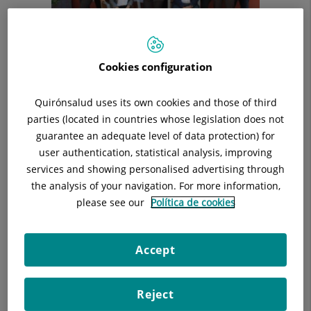
Cookies configuration
La Unidad de Atención al Paciente y Familia (UAPF) está
situada en la planta baja del Hospital Universitari Sagrat Cor y
Quirónsalud uses its own cookies and those of third
atiende personalmente los clientes que se presencian. La
parties (located in countries whose legislation does not
UAPF también atiende las peticiones de los clientes realizadas
guarantee an adequate level of data protection) for
por escrito y a través de teléfono y e-mail.
user authentication, statistical analysis, improving
La UAPF ofrece servicios de recepción de disconformidades,
services and showing personalised advertising through
sugerencias y agradecimientos, demandas de información
the analysis of your navigation. For more information,
general y solicitudes de documentación asistencial. De esta
please see our
Política de cookies
manera si el cliente tiene cualquier disconformidad respecto
el servicio recibido en el Hospital, quiere hacer alguna
Accept
propuesta de mejora, tiene alguna duda que necesite
resolver o necesita información sobre su historia clínica, la
UAPF está a su servicio para atenderlo.
Reject