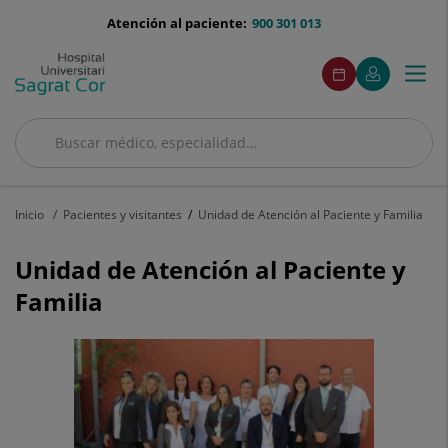
Saltar al contenido
menu-
Atención al paciente:
900 301 013
telefono
menuAcceso
Este
Este
Pedir
Mi
Togg
Menú
enlace
enlace
cita
Quirónsalud
se
se
navi
abrirá
abrirá
en
en
Buscar
una
una
Buscar
ventana
ventana
nueva.
nueva.
Inicio
Pacientes y visitantes
Unidad de Atención al Paciente y Familia
Unidad de Atención al Paciente y
Familia