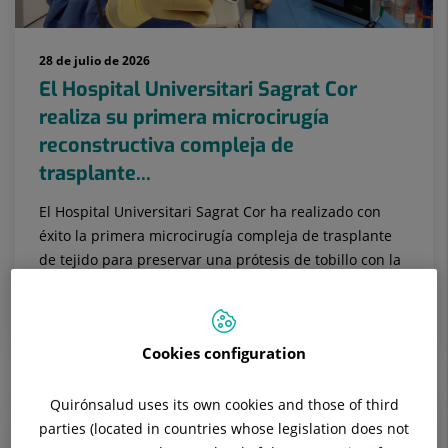
28 de julio de 2026
El Hospital Universitari Sagrat Cor
realiza su primera microcirugía
reconstructiva compleja de
trasplante...
El Hospital Universitari Sagrat Cor ha realizado con
éxito la primera microcirugía compleja de trasplante
de tejido para preservar una prótesis de tobillo con la
puesta en m...
CIRUGÍA PLÁSTICA, ESTÉTICA Y REPARADORA
Cookies configuration
Quirónsalud uses its own cookies and those of third
parties (located in countries whose legislation does not