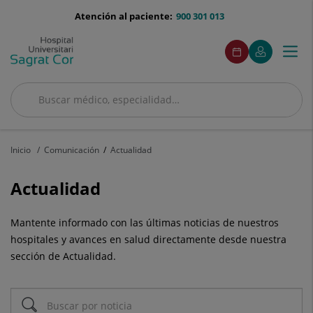
Saltar al contenido
menu-
Atención al paciente:
900 301 013
telefono
menuAcceso
Este
Este
Pedir
Mi
Togg
Menú
enlace
enlace
cita
Quirónsalud
se
se
navi
abrirá
abrirá
en
en
Buscar
una
una
Buscar
ventana
ventana
nueva.
nueva.
Inicio
Comunicación
Actualidad
Actualidad
Mantente informado con las últimas noticias de nuestros
hospitales y avances en salud directamente desde nuestra
sección de Actualidad.