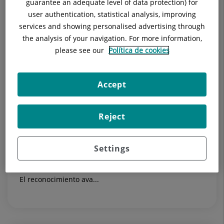
guarantee an adequate level of data protection) for
user authentication, statistical analysis, improving
services and showing personalised advertising through
the analysis of your navigation. For more information,
please see our
Política de cookies
27 de julio de 2026
Accept
El Hospital Universitari Sagrat Cor y el
Hospital Universitari General de
Reject
Catalunya obtienen la acreditación...
El Hospital Universitari Sagrat Cor y el Hospital
Settings
Universitari General de Catalunya han obtenido la
acreditación Plata del programa Hospital Sense Fum.
El reconocimiento ava...