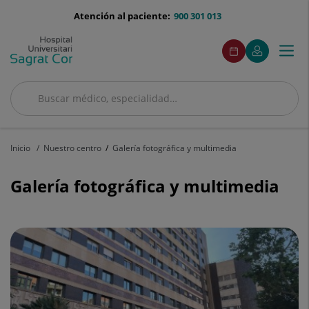
Saltar al contenido
menu-
Atención al paciente:
900 301 013
telefono
menuAcceso
Este
Este
Pedir
Mi
Togg
Menú
enlace
enlace
cita
Quirónsalud
se
se
navi
abrirá
abrirá
en
en
Buscar
una
una
Buscar
ventana
ventana
nueva.
nueva.
Inicio
Nuestro centro
Galería fotográfica y multimedia
Galería fotográfica y multimedia