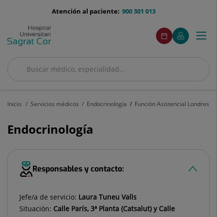
Saltar al contenido
menu-
Atención al paciente:
900 301 013
telefono
menuAcceso
Este
Este
Pedir
Mi
Togg
Menú
enlace
enlace
cita
Quirónsalud
se
se
navi
abrirá
abrirá
en
en
Buscar
una
una
Buscar
ventana
ventana
nueva.
nueva.
Inicio
Servicios médicos
Endocrinología
Función Asistencial Londres
Endocrinología
Responsables y contacto:
Jefe/a de servicio:
Laura Tuneu Valls
Situación:
Calle París, 3ª Planta (Catsalut) y Calle