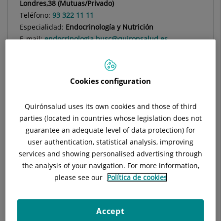
Londres,38 (Mutuas/Privado)
Teléfono:
93 322 11 11
Especialidad:
Endocrinología y Nutrición
E-mail:
endocrinologia.husc@quironsalud.es
Cookies configuration
Descripción
Equipo Médico
Contacto Pari
Quirónsalud uses its own cookies and those of third
parties (located in countries whose legislation does not
guarantee an adequate level of data protection) for
user authentication, statistical analysis, improving
a) Área de hospitalización:
services and showing personalised advertising through
the analysis of your navigation. For more information,
Interconsulta de paciente ingresados ​​a cargo de otro
servicios con enfermedades endocriológicas y metabólicas
please see our
Política de cookies
Accept
b) Área de consulta externa intrahospitalaria: