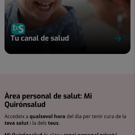
Tu canal de salud
Àrea personal de salut: Mi
Quirónsalud
Accedeix a
qualsevol hora
del dia per tenir cura de la
teva salut
i la dels
teus
.
Mi Quirónsalud
és el teu
espai personal privat i