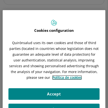
Descripció
EDUCACIÓ DIABETOLÒGICA
OS
Cookies configuration
Quirónsalud uses its own cookies and those of third
parties (located in countries whose legislation does not
guarantee an adequate level of data protection) for
user authentication, statistical analysis, improving
services and showing personalised advertising through
the analysis of your navigation. For more information,
please see our
Política de cookies
Sagrat Cor. Per això, la infermera referent que realitza aquest
suport s´encarrega:
Accept
Formació:
Juntament amb RRHH organitza tota la formació interna per