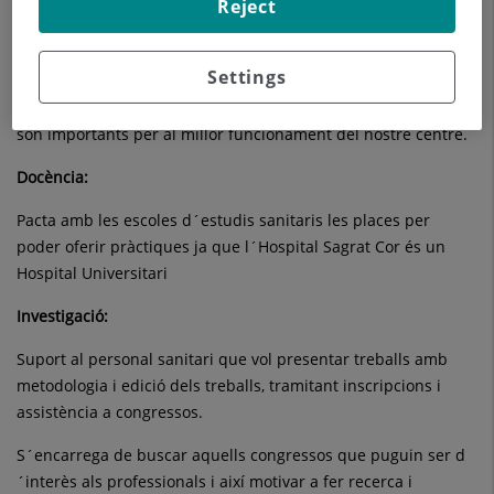
Reject
tot el personal Infermer segon les necessitats que les
avaluacions de competències ens indiquen.
Settings
S´encarrega de la formació externa oferint al personal intern
formació que no es pot donar al centre o aquells cursos que
són importants per al millor funcionament del nostre centre.
Docència:
Pacta amb les escoles d´estudis sanitaris les places per
poder oferir pràctiques ja que l´Hospital Sagrat Cor és un
Hospital Universitari
Investigació:
Suport al personal sanitari que vol presentar treballs amb
metodologia i edició dels treballs, tramitant inscripcions i
assistència a congressos.
S´encarrega de buscar aquells congressos que puguin ser d
´interès als professionals i així motivar a fer recerca i