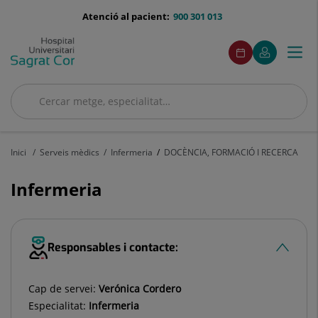
Saltar al contingut
menu-
Atenció al pacient:
900 301 013
telefono
menuAcceso
Aquest
Aquest
Demaneu
El
Togg
Menú
enllaç
enllaç
cita
meu
s'obrirà
s'obrirà
navi
Quirónsalud
en
en
una
una
Cercar
finestra
finestra
Cercar
nova.
nova.
Inici
Serveis mèdics
Infermeria
DOCÈNCIA, FORMACIÓ I RECERCA
Infermeria
Responsables i contacte:
Cap de servei:
Verónica Cordero
Especialitat:
Infermeria