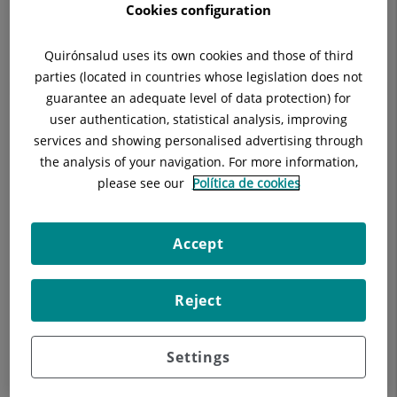
Cookies configuration
Quirónsalud uses its own cookies and those of third
parties (located in countries whose legislation does not
Descripció
EDUCACIÓ DIABETOLÒGICA
OS
guarantee an adequate level of data protection) for
user authentication, statistical analysis, improving
services and showing personalised advertising through
the analysis of your navigation. For more information,
please see our
Política de cookies
Accept
Reject
Settings
Els nostres blogs