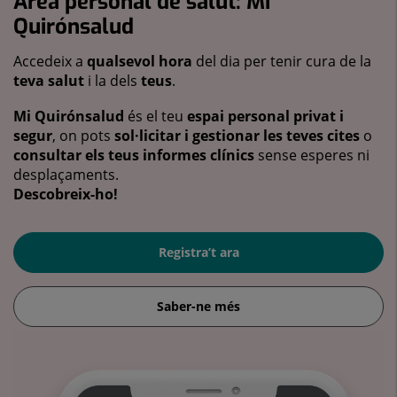
Àrea personal de salut: Mi
Quirónsalud
Accedeix a
qualsevol hora
del dia per tenir cura de la
teva salut
i la dels
teus
.
Mi Quirónsalud
és el teu
espai personal privat i
segur
, on pots
sol·licitar i gestionar les teves cites
o
consultar els teus informes clínics
sense esperes ni
desplaçaments.
Descobreix-ho!
Registra’t ara
Saber-ne més