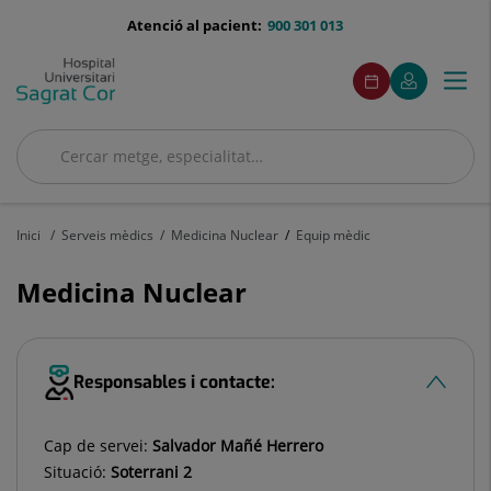
Saltar al contingut
menu-
Atenció al pacient:
900 301 013
telefono
menuAcceso
Aquest
Aquest
Demaneu
El
Togg
Menú
enllaç
enllaç
cita
meu
s'obrirà
s'obrirà
navi
Quirónsalud
en
en
una
una
Cercar
finestra
finestra
Cercar
nova.
nova.
Inici
Serveis mèdics
Medicina Nuclear
Equip mèdic
Medicina Nuclear
Responsables i contacte:
Cap de servei:
Salvador Mañé Herrero
Situació:
Soterrani 2