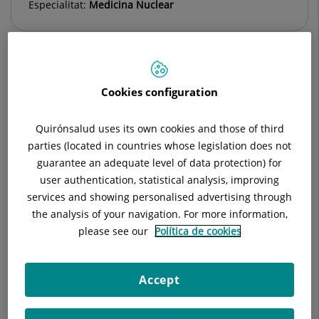
Especialitat:
Medicina Nuclear
Descripció
Equip mèdic
Preparacions
Cookies configuration
Quirónsalud uses its own cookies and those of third
parties (located in countries whose legislation does not
Cap de Servei
guarantee an adequate level of data protection) for
user authentication, statistical analysis, improving
services and showing personalised advertising through
Salvador Mañe Herrero
the analysis of your navigation. For more information,
FACULTATIU ESPECIALISTA MEDICINA
please see our
Política de cookies
NUCLEAR
Medicina Nuclear
Accept
Veure Fitxa
Solicitar cita