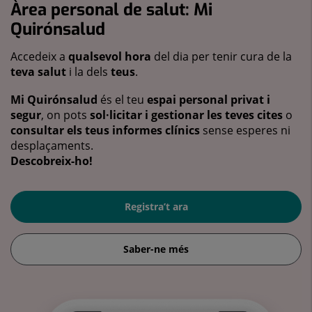
Àrea personal de salut: Mi
Quirónsalud
Accedeix a
qualsevol hora
del dia per tenir cura de la
teva salut
i la dels
teus
.
Mi Quirónsalud
és el teu
espai personal privat i
segur
, on pots
sol·licitar i gestionar les teves cites
o
consultar els teus informes clínics
sense esperes ni
desplaçaments.
Descobreix-ho!
Registra’t ara
Saber-ne més