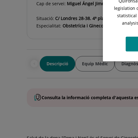
Quirónsal
Cap de servei:
Miguel Ángel Jiménez Ortuño
legislation
statistica
Situació:
C/ Londres 28-38. 4ª planta
analysi
Especialitat:
Obstetrícia i Ginecologia
Descripció
Equip Mèdic
Diagnòs
Consulta la
informació completa
d'aquesta
e
Salut de la dona "Dona i Nen" és el Servei de Ginecolo