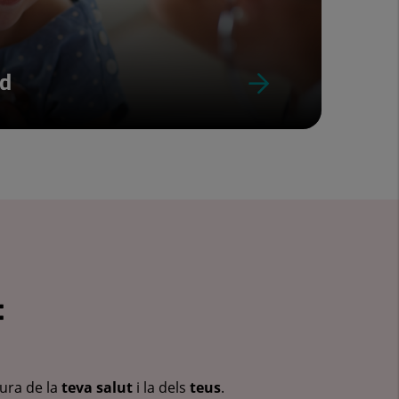
ud
:
cura de la
teva salut
i la dels
teus
.