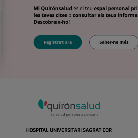
Mi Quirónsalud
és el teu
espai personal pri
les teves cites
o
consultar els teus informes
Descobreix-ho!
Registra’t ara
Saber-ne més
HOSPITAL UNIVERSITARI SAGRAT COR