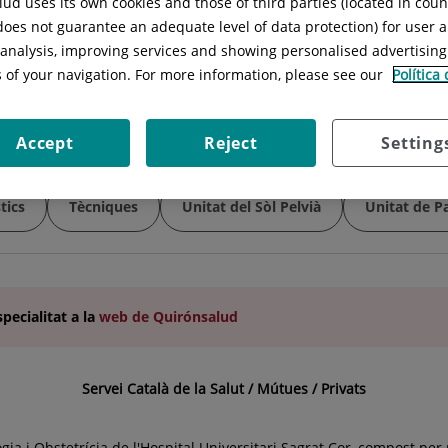
ud uses its own cookies and those of third parties (located in cou
Horari:
Matí i tarda Urgències ginec
 does not guarantee an adequate level of data protection) for user a
laborables de 8 a 20 hores
l analysis, improving services and showing personalised advertisin
Telèfon:
934 948 974
s of your navigation. For more information, please see our
Política
E-mail:
sagratcor@donainen.es
Accept
Reject
Setting
tics
Tècniques
Unitat del Sòl Pelvià
Unitat de Pa
specialitat
a la
web de Quirónsalud
Servei Català de la Salut / Mútues / Privats
gia i Obstetrícia de l'Hospital Universitari Sagrat Cor, compost pe