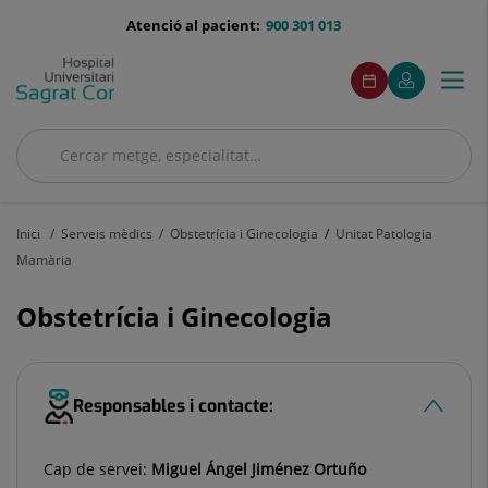
Saltar al contingut
menu-
Atenció al pacient:
900 301 013
telefono
menuAcceso
Aquest
Aquest
Demaneu
El
Togg
Menú
enllaç
enllaç
cita
meu
s'obrirà
s'obrirà
navi
Quirónsalud
en
en
una
una
Cercar
finestra
finestra
Cercar
nova.
nova.
Inici
Serveis mèdics
Obstetrícia i Ginecologia
Unitat Patologia
Mamària
Obstetrícia i Ginecologia
Responsables i contacte:
Cap de servei:
Miguel Ángel Jiménez Ortuño