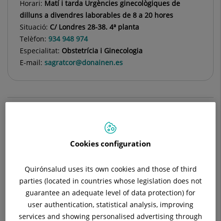
Horari:
Matí i tarda Urgències ginecològiques de
dilluns a divendres laborables de 8 a 20 hores
Situació:
C/ Londres 28-38. 4ª planta
Telèfon:
934 948 974
Especialitat:
Obstetrícia i Ginecologia
E-mail:
sagratcor@donainen.es
Descripció
Equip Mèdic
Diagnòstics
Cookies configuration
Quirónsalud uses its own cookies and those of third
Responsables de la Unitat de Patologia Mamària:
Dr. Ignasi
parties (located in countries whose legislation does not
Valls Massana i Dr. Ignacio Lonaiz
guarantee an adequate level of data protection) for
user authentication, statistical analysis, improving
El Servei de Ginecologia i Obstetrícia de l'Hospital Universitari
services and showing personalised advertising through