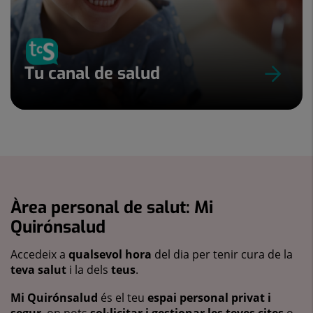
Tu canal de salud
Àrea personal de salut: Mi
Quirónsalud
Accedeix a
qualsevol hora
del dia per tenir cura de la
teva salut
i la dels
teus
.
Mi Quirónsalud
és el teu
espai personal privat i
segur
, on pots
sol·licitar i gestionar les teves cites
o