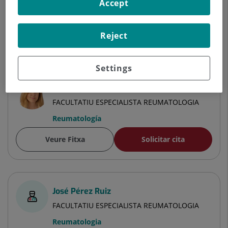
Accept
Veure Fitxa
Solicitar cita
Reject
Especialistes
Settings
Laia Orpinell Palacio
FACULTATIU ESPECIALISTA REUMATOLOGIA
Reumatología
Veure Fitxa
Solicitar cita
José Pérez Ruiz
FACULTATIU ESPECIALISTA REUMATOLOGIA
Reumatologia