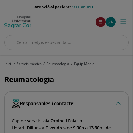
Saltar al contingut
menu-
Atenció al pacient:
900 301 013
telefono
menuAcceso
Aquest
Aquest
Demaneu
El
Togg
Menú
enllaç
enllaç
cita
meu
s'obrirà
s'obrirà
navi
Quirónsalud
en
en
una
una
Cercar
finestra
finestra
Cercar
nova.
nova.
Inici
Serveis mèdics
Reumatologia
Equip Mèdic
Reumatologia
Responsables i contacte:
Cap de servei:
Laia Orpinell Palacio
Horari:
Dilluns a Divendres de 9:00h a 13:30h i de