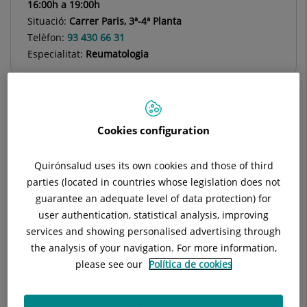
16:00h a 19:00h
Situació:
Carrer Paris, 3ª-4ª Planta
Telèfon:
93 430 66 31
Especialitat:
Reumatologia
Cookies configuration
Descripció
Equip Mèdic
Instal·lacions
Quirónsalud uses its own cookies and those of third
parties (located in countries whose legislation does not
Cap de Servei
guarantee an adequate level of data protection) for
user authentication, statistical analysis, improving
services and showing personalised advertising through
the analysis of your navigation. For more information,
Laia Orpinell Palacio
please see our
Política de cookies
FACULTATIU ESPECIALISTA REUMATOLOGIA
Reumatología