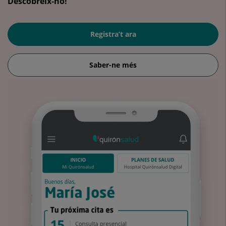
Descobreix-ho!
Registra’t ara
Saber-ne més