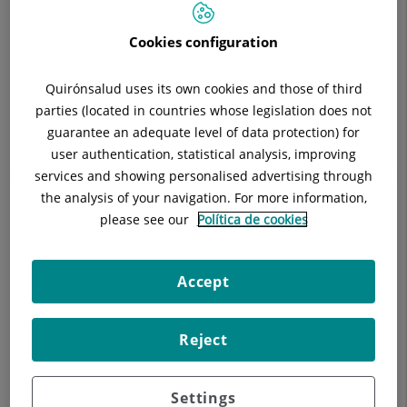
16:00h a 19:00h
Situació:
Carrer Paris, 3ª-4ª Planta
Cookies configuration
Telèfon:
93 430 66 31
Especialitat:
Reumatologia
Quirónsalud uses its own cookies and those of third
parties (located in countries whose legislation does not
guarantee an adequate level of data protection) for
user authentication, statistical analysis, improving
services and showing personalised advertising through
Descripció
Equip Mèdic
Instal·lacions
the analysis of your navigation. For more information,
please see our
Política de cookies
El nostre Servei de Reumatologia es troba en constant
Accept
formació i actualització científica participant a Congressos de
Reumatologia nacionals i internacionals. Així mateix, s'atenen
Reject
nombrosos cursos de la més variada índole avalats per la
Societat Espanyola de Reumatologia.
Settings