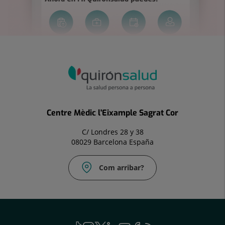
Centre Mèdic l'Eixample Sagrat Cor
C/ Londres 28 y 38
08029 Barcelona España
Com arribar?
Correu
electrònic:
uac@hscor.com