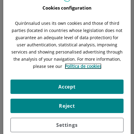
Situació:
Londres 38 4a Pl
Cookies configuration
Telèfon:
934959286
Quirónsalud uses its own cookies and those of third
parties (located in countries whose legislation does not
guarantee an adequate level of data protection) for
user authentication, statistical analysis, improving
Descripció
Equip Mèdic
Malalties
Di
services and showing personalised advertising through
the analysis of your navigation. For more information,
please see our
Política de cookies
Deixar de fumar!
Accept
Reject
Settings