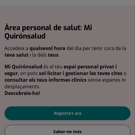
Àrea personal de salut: Mi
Quirónsalud
Accedeix a
qualsevol hora
del dia per tenir cura de la
teva salut
i la dels
teus
.
Mi Quirónsalud
és el teu
espai personal privat i
segur
, on pots
sol·licitar i gestionar les teves cites
o
consultar els teus informes clínics
sense esperes ni
desplaçaments.
Descobreix-ho!
Registra’t ara
Saber-ne més