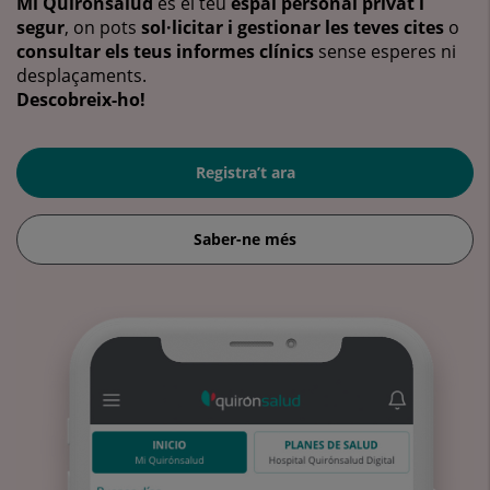
Mi Quirónsalud
és el teu
espai personal privat i
segur
, on pots
sol·licitar i gestionar les teves cites
o
consultar els teus informes clínics
sense esperes ni
desplaçaments.
Descobreix-ho!
Registra’t ara
Saber-ne més