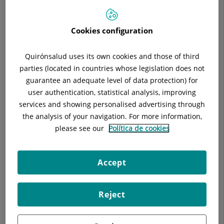
Cookies configuration
Descripció
Equip Mèdic
Malalties Londres
Quirónsalud uses its own cookies and those of third
parties (located in countries whose legislation does not
guarantee an adequate level of data protection) for
user authentication, statistical analysis, improving
Consulta la
informació completa
d'aquesta
services and showing personalised advertising through
especialitat
a la
web de Quirónsalud
the analysis of your navigation. For more information,
please see our
Política de cookies
C/ Londres. Mútues / Privats
Accept
L'especialitat d'Endocrinologia i Nutrició és l'especialitat
mèdica que s'ocupa de l'estudi i el tractament de les
Reject
malalties endocrinològiques i metabòliques
, així com el de la
nutrició i dietètica
humanes.