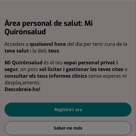
Àrea personal de salut: Mi
Quirónsalud
Accedeix a
qualsevol hora
del dia per tenir cura de la
teva salut
i la dels
teus
.
Mi Quirónsalud
és el teu
espai personal privat i
segur
, on pots
sol·licitar i gestionar les teves cites
o
consultar els teus informes clínics
sense esperes ni
desplaçaments.
Descobreix-ho!
Registra’t ara
Saber-ne més