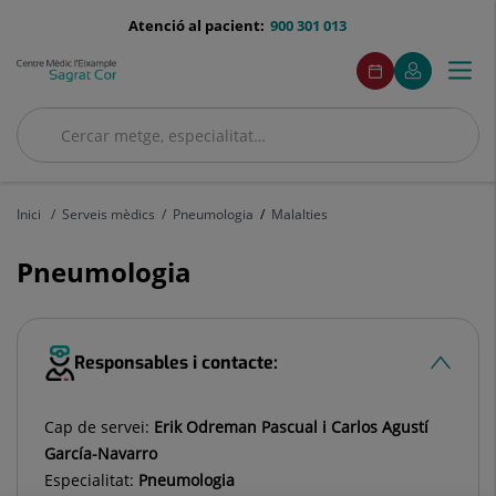
Saltar al contingut
menu-
Atenció al pacient:
900 301 013
telefono
menuAcceso
Aquest
Aquest
Demaneu
El
Togg
Menú
enllaç
enllaç
cita
meu
s'obrirà
s'obrirà
navi
Quirónsalud
en
en
Cercar
una
una
finestra
finestra
Cercar
nova.
nova.
Inici
Serveis mèdics
Pneumologia
Malalties
Pneumologia
Responsables i contacte:
Cap de servei:
Erik Odreman Pascual i Carlos Agustí
García-Navarro
Especialitat:
Pneumologia