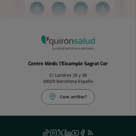
Centre Mèdic l'Eixample Sagrat Cor
C/ Londres 28 y 38
08029 Barcelona España
Com arribar?
Correu
electrònic:
uac@hscor.com
menu
TikTok
Aquest
Instagram
Aquest
Twitter
Aquest
Linkedin
Aquest
Youtube
Aquest
Facebook
Aquest
Feed
Aquest