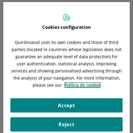
Cookies configuration
Descripció
Equipo Médico
Malalties
Quirónsalud uses its own cookies and those of third
parties (located in countries whose legislation does not
guarantee an adequate level of data protection) for
Totes les especialitats pneumològiques:
user authentication, statistical analysis, improving
services and showing personalised advertising through
Malaltia pulmonar obstructiva crònica (MPOC)
the analysis of your navigation. For more information,
please see our
Política de cookies
Malalties respiratòries per restricció de caixa toràcica
Patologia intersticial
Accept
Asma
Reject
Patologia respiratòria del son