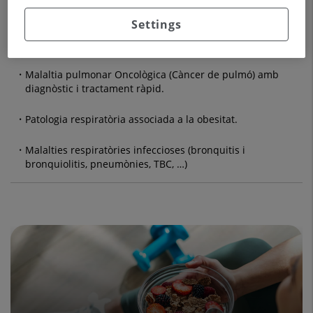
Ventilació mecànica no invasiva
Settings
Suport a patologia neuromuscular
Malaltia pulmonar Oncològica (Càncer de pulmó) amb
diagnòstic i tractament ràpid.
Patologia respiratòria associada a la obesitat.
Malalties respiratòries infeccioses (bronquitis i
bronquiolitis, pneumònies, TBC, …)