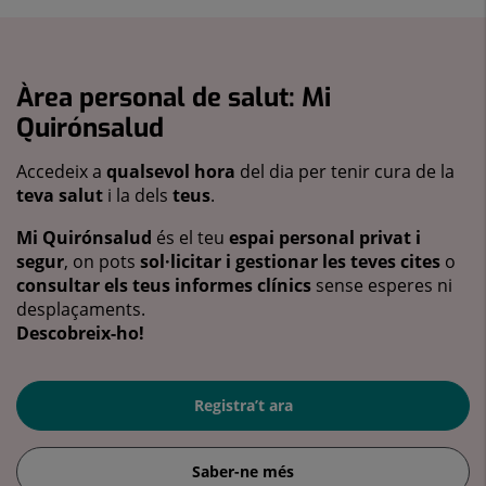
Àrea personal de salut: Mi
Quirónsalud
Accedeix a
qualsevol hora
del dia per tenir cura de la
teva salut
i la dels
teus
.
Mi Quirónsalud
és el teu
espai personal privat i
segur
, on pots
sol·licitar i gestionar les teves cites
o
consultar els teus informes clínics
sense esperes ni
desplaçaments.
Descobreix-ho!
Registra’t ara
Saber-ne més