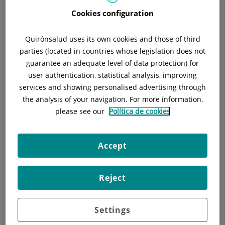
Cookies configuration
Quirónsalud uses its own cookies and those of third
Descripció
Equip Mèdic
Malalties
Tè
parties (located in countries whose legislation does not
guarantee an adequate level of data protection) for
user authentication, statistical analysis, improving
services and showing personalised advertising through
the analysis of your navigation. For more information,
Fluxometria
please see our
Política de cookies
Estudi urodinàmic
Accept
Reject
Settings