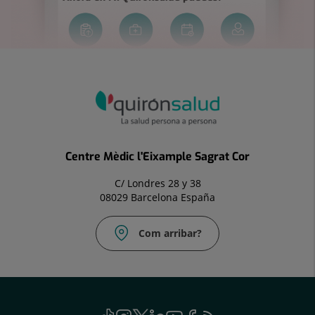
Centre Mèdic l'Eixample Sagrat Cor
C/ Londres 28 y 38
08029 Barcelona España
Com arribar?
Correu
electrònic:
uac@hscor.com
menu
TikTok
Aquest
Instagram
Aquest
Twitter
Aquest
Linkedin
Aquest
Youtube
Aquest
Facebook
Aquest
Feed
Aquest