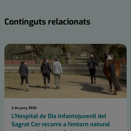
Continguts relacionats
Nombre
de
controls
lliscants:
15
2 de juny 2026
L’Hospital de Dia Infantojuvenil del
Sagrat Cor recorre a l’entorn natural