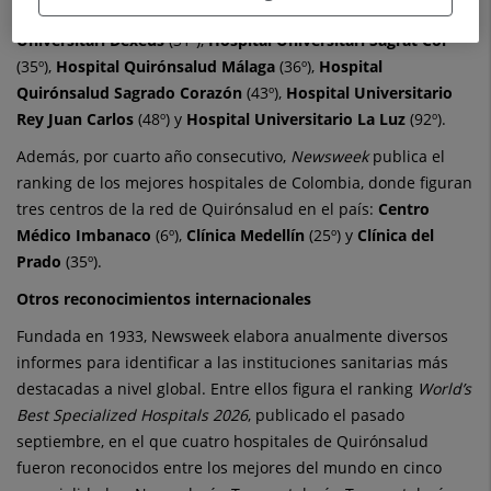
Hospital Universitario Quirónsalud Madrid
(29º),
Hospital
Universitari Dexeus
(31º),
Hospital Universitari Sagrat Cor
(35º),
Hospital Quirónsalud Málaga
(36º),
Hospital
Quirónsalud Sagrado Corazón
(43º),
Hospital Universitario
Rey Juan Carlos
(48º) y
Hospital Universitario La Luz
(92º).
Además, por cuarto año consecutivo,
Newsweek
publica el
ranking de los mejores hospitales de Colombia, donde figuran
tres centros de la red de Quirónsalud en el país:
Centro
Médico Imbanaco
(6º),
Clínica Medellín
(25º) y
Clínica del
Prado
(35º).
Otros reconocimientos internacionales
Fundada en 1933, Newsweek elabora anualmente diversos
informes para identificar a las instituciones sanitarias más
destacadas a nivel global. Entre ellos figura el ranking
World’s
Best Specialized Hospitals 2026
, publicado el pasado
septiembre, en el que cuatro hospitales de Quirónsalud
fueron reconocidos entre los mejores del mundo en cinco