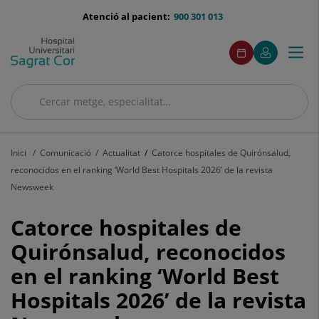
Saltar al contingut
menu-
Atenció al pacient:
900 301 013
telefono
menuAcceso
Aquest
Aquest
Demaneu
El
Togg
Menú
enllaç
enllaç
cita
meu
s'obrirà
s'obrirà
navi
Quirónsalud
en
en
una
una
Cercar
finestra
finestra
Cercar
nova.
nova.
Inici
Comunicació
Actualitat
Catorce hospitales de Quirónsalud,
reconocidos en el ranking ‘World Best Hospitals 2026’ de la revista
Newsweek
Catorce
Catorce hospitales de
hospitales
Quirónsalud, reconocidos
en el ranking ‘World Best
de
Hospitals 2026’ de la revista
Quirónsalud,