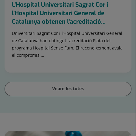
L’Hospital Universitari Sagrat Cor i
l’Hospital Universitari General de
Catalunya obtenen l’acreditació...
Universitari Sagrat Cor i l’Hospital Universitari General
de Catalunya han obtingut l’acreditació Plata del
programa Hospital Sense Fum. El reconeixement avala
el compromís ...
Veure-les totes
Control
lliscant
1
de
15