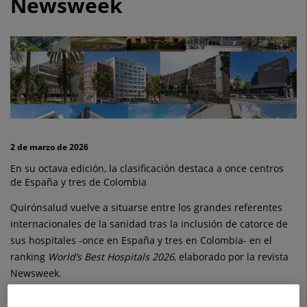
Newsweek
reconocidos
en
el
ranking
‘World
Best
2 de marzo de 2026
Hospitals
En su octava edición, la clasificación destaca a once centros
de España y tres de Colombia
2026’
Quirónsalud vuelve a situarse entre los grandes referentes
de
internacionales de la sanidad tras la inclusión de catorce de
la
sus hospitales -once en España y tres en Colombia- en el
ranking
World’s Best Hospitals 2026
, elaborado por la revista
revista
Newsweek.
Newsweek
Esta clasificación se construye a partir de un amplio proceso