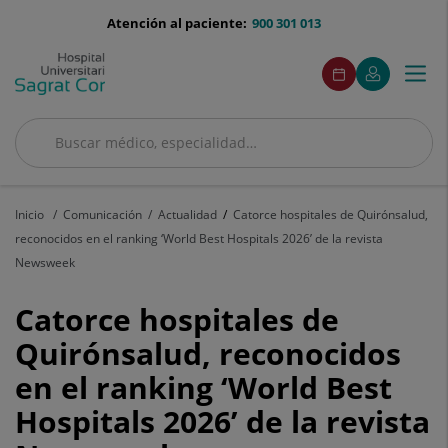
Saltar al contenido
menu-
Atención al paciente:
900 301 013
telefono
menuAcceso
Este
Este
Pedir
Mi
Togg
Menú
enlace
enlace
cita
Quirónsalud
se
se
navi
abrirá
abrirá
en
en
Buscar
una
una
Buscar
ventana
ventana
nueva.
nueva.
Inicio
Comunicación
Actualidad
Catorce hospitales de Quirónsalud,
reconocidos en el ranking ‘World Best Hospitals 2026’ de la revista
Newsweek
Catorce
Catorce hospitales de
hospitales
Quirónsalud, reconocidos
en el ranking ‘World Best
de
Hospitals 2026’ de la revista
Quirónsalud,