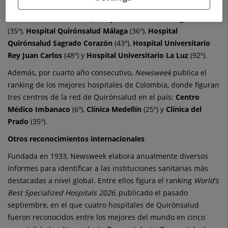
Hospital Universitario Quirónsalud Madrid
(29º),
Hospital
Universitari Dexeus
(31º),
Hospital Universitari Sagrat Cor
(35º),
Hospital Quirónsalud Málaga
(36º),
Hospital
Quirónsalud Sagrado Corazón
(43º),
Hospital Universitario
Rey Juan Carlos
(48º) y
Hospital Universitario La Luz
(92º).
Además, por cuarto año consecutivo,
Newsweek
publica el
ranking de los mejores hospitales de Colombia, donde figuran
tres centros de la red de Quirónsalud en el país:
Centro
Médico Imbanaco
(6º),
Clínica Medellín
(25º) y
Clínica del
Prado
(35º).
Otros reconocimientos internacionales
Fundada en 1933, Newsweek elabora anualmente diversos
informes para identificar a las instituciones sanitarias más
destacadas a nivel global. Entre ellos figura el ranking
World’s
Best Specialized Hospitals 2026
, publicado el pasado
septiembre, en el que cuatro hospitales de Quirónsalud
fueron reconocidos entre los mejores del mundo en cinco