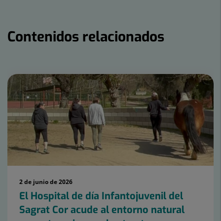
Contenidos relacionados
Número
de
diapositivas:
15
2 de junio de 2026
El Hospital de día Infantojuvenil del
Sagrat Cor acude al entorno natural