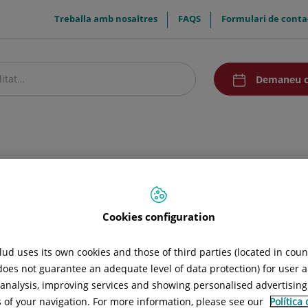
menuTop
Treballa amb nosaltres
FAQS
Formulari de conta
menuAcceso
Demaneu c
stre centre
Pacients i visitants
Recerca i Docència
Comunicació
Cookies configuration
ud uses its own cookies and those of third parties (located in cou
 does not guarantee an adequate level of data protection) for user a
l analysis, improving services and showing personalised advertisin
s of your navigation. For more information, please see our
Política