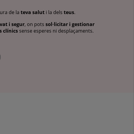
cura de la
teva salut
i la dels
teus
.
vat i segur
, on pots
sol·licitar i gestionar
 clínics
sense esperes ni desplaçaments.