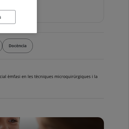
s
Docència
cial èmfasi en les tècniques microquirúrgiques i la