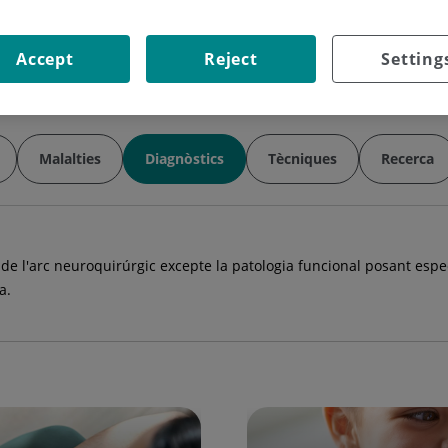
Horari:
dilluns, dimarts i dijous.
Especialitat:
Neurocirugía
Accept
Reject
Setting
Malalties
Diagnòstics
Tècniques
Recerca
 de l'arc neuroquirúrgic excepte la patologia funcional posant espe
a.