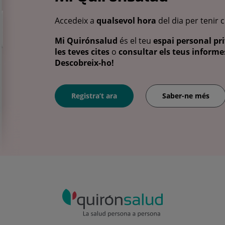
Accedeix a
qualsevol hora
del dia per tenir 
Mi Quirónsalud
és el teu
espai personal pri
les teves cites
o
consultar els teus informes
Descobreix-ho!
Registra’t ara
Saber-ne més