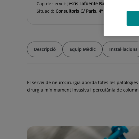
Cap de servei:
Jesús Lafuente Baraza
Situació:
Consultoris C/ Paris. 4ª Planta
Descripció
Equip Mèdic
Instal·lacions
El servei de neurocirurgia aborda totes les patologies
cirurgia mínimament invasiva i percutània de column