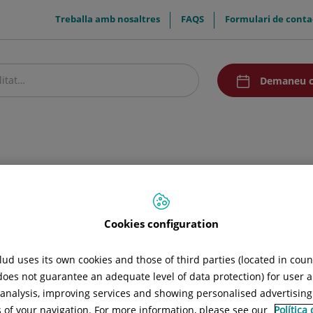
menuTop
Treballa amb nosaltres
FAQS
Formulari de conta
menuAcceso
Demaneu c
stre centre
Pacients i visitants
Recerca i Docència
Comunicació
Cookies configuration
ud uses its own cookies and those of third parties (located in cou
 does not guarantee an adequate level of data protection) for user a
l analysis, improving services and showing personalised advertisin
s of your navigation. For more information, please see our
Política