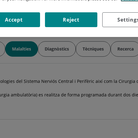
Horari:
dilluns, dimarts i dijous.
Especialitat:
Neurocirugía
Accept
Reject
Setting
Malalties
Diagnòstics
Tècniques
Recerca
atologies del Sistema Nerviós Central i Perifèric així com la Cirurgia
cirurgia ambulatòria) es realitza de forma programada durant dos d