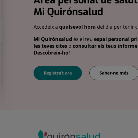
Àrea personal de salut
Mi Quirónsalud
Accedeix a
qualsevol hora
del dia per tenir 
Mi Quirónsalud
és el teu
espai personal pri
les teves cites
o
consultar els teus informes
Descobreix-ho!
Registra’t ara
Saber-ne més