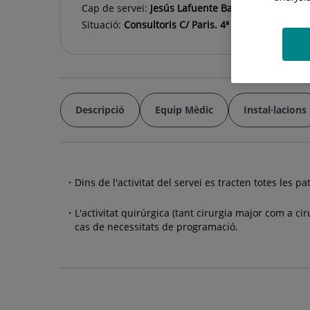
Cap de servei:
Jesús Lafuente Baraza
Situació:
Consultoris C/ Paris. 4ª Planta
Descripció
Equip Mèdic
Instal·lacions
Dins de l'activitat del servei es tracten totes les p
L'activitat quirúrgica (tant cirurgia major com a 
cas de necessitats de programació.