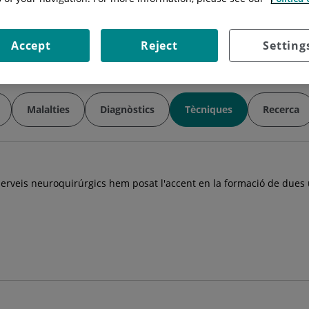
Horari:
dilluns, dimarts i dijous.
Especialitat:
Neurocirugía
Accept
Reject
Setting
Malalties
Diagnòstics
Tècniques
Recerca
erveis neuroquirúrgics hem posat l'accent en la formació de dues 