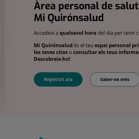
Àrea personal de salut
Mi Quirónsalud
Accedeix a
qualsevol hora
del dia per tenir 
Mi Quirónsalud
és el teu
espai personal pri
les teves cites
o
consultar els teus informes
Descobreix-ho!
Registra’t ara
Saber-ne més