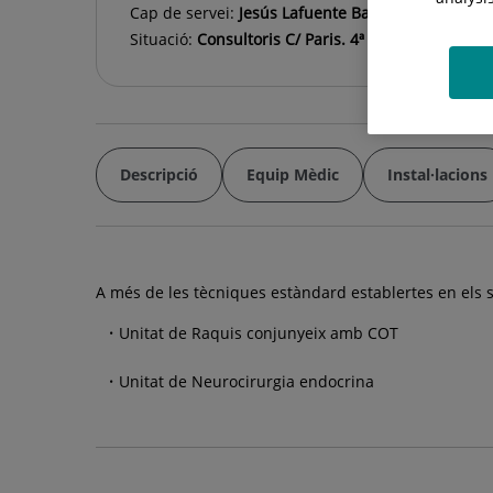
Cap de servei:
Jesús Lafuente Baraza
Situació:
Consultoris C/ Paris. 4ª Planta
Descripció
Equip Mèdic
Instal·lacions
A més de les tècniques estàndard establertes en els s
Unitat de Raquis conjunyeix amb COT
Unitat de Neurocirurgia endocrina