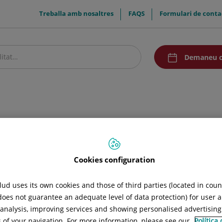
menuTop
Treballa amb nosaltres
FAQS
Formulari de conta
menuAcceso
Demaneu c
stre centre
Pacients i visitants
Recerca i Docència
Comunicació
Cookies configuration
ud uses its own cookies and those of third parties (located in cou
 does not guarantee an adequate level of data protection) for user a
l analysis, improving services and showing personalised advertisin
s of your navigation. For more information, please see our
Política