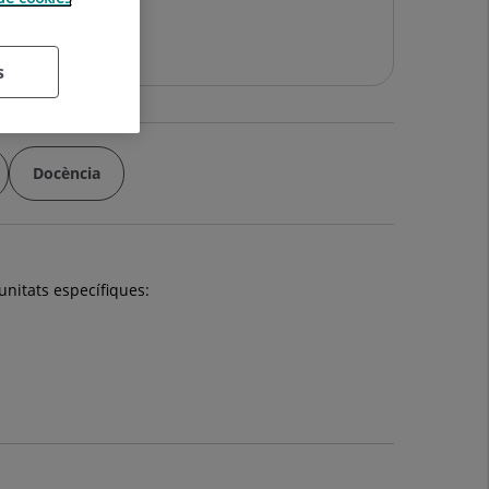
s
Docència
unitats específiques: