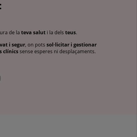
:
cura de la
teva salut
i la dels
teus
.
vat i segur
, on pots
sol·licitar i gestionar
 clínics
sense esperes ni desplaçaments.