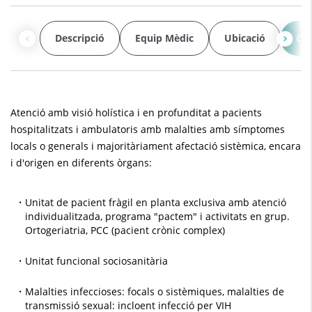
Descripció
Equip Mèdic
Ubicació
Car
Atenció amb visió holística i en profunditat a pacients
hospitalitzats i ambulatoris amb malalties amb símptomes
locals o generals i majoritàriament afectació sistèmica, encara
i d'origen en diferents òrgans:
Unitat de pacient fràgil en planta exclusiva amb atenció
individualitzada, programa "pactem" i activitats en grup.
Ortogeriatria, PCC (pacient crònic complex)
Unitat funcional sociosanitària
Malalties infeccioses: focals o sistèmiques, malalties de
transmissió sexual: incloent infecció per VIH