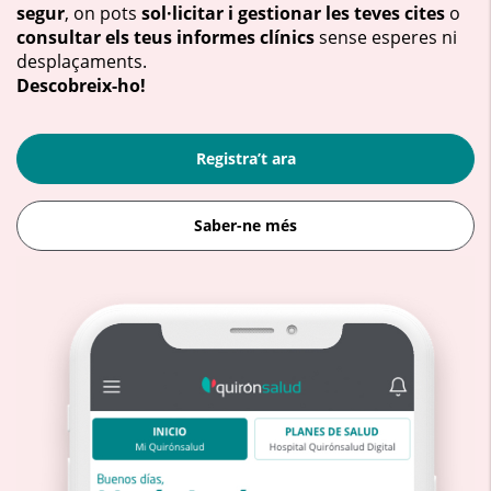
segur
, on pots
sol·licitar i gestionar les teves cites
o
consultar els teus informes clínics
sense esperes ni
desplaçaments.
Descobreix-ho!
Registra’t ara
Saber-ne més