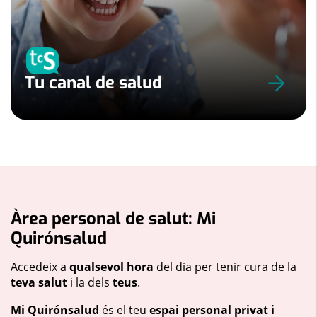
Tu canal de salud
Àrea personal de salut: Mi
Quirónsalud
Accedeix a
qualsevol hora
del dia per tenir cura de la
teva salut
i la dels
teus
.
Mi Quirónsalud
és el teu
espai personal privat i