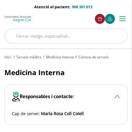
Saltar al contingut
menu-
Atenció al pacient:
900 301 013
telefono
menuAcceso
Aquest
Aquest
Demaneu
El
Togg
Menú
enllaç
enllaç
cita
meu
s'obrirà
s'obrirà
navi
Quirónsalud
en
en
Cercar
una
una
finestra
finestra
Cercar
nova.
nova.
Inici
Serveis mèdics
Medicina Interna
Cartera de serveis
Medicina Interna
Responsables i contacte:
Cap de servei:
María Rosa Coll Colell