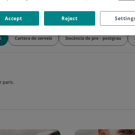
Accept
Reject
Setting
ó
Cartera de serveis
Docència de pre - postgrau
r parís.