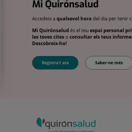
Mi Quirónsalud
Accedeix a
qualsevol hora
del dia per tenir 
Mi Quirónsalud
és el teu
espai personal pri
les teves cites
o
consultar els teus informes
Descobreix-ho!
Registra’t ara
Saber-ne més