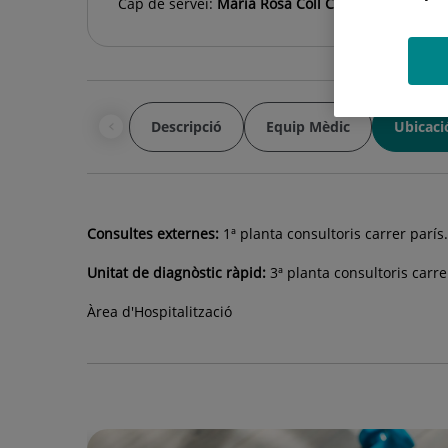
Cap de servei:
María Rosa Coll Colell
Descripció
Equip Mèdic
Ubicaci
Consultes externes:
1ª planta consultoris carrer parís.
Unitat de diagnòstic ràpid:
3ª planta consultoris carre
Àrea d'Hospitalització