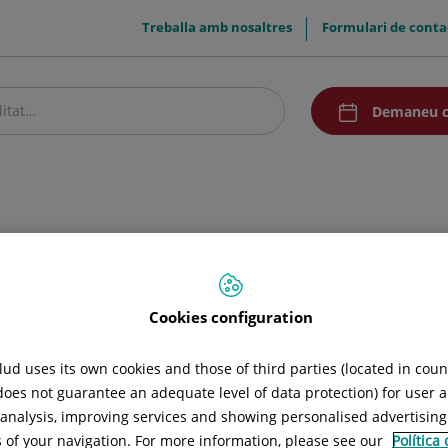
menuTop
Treballa amb nosaltres
Formulari de conta
menuAcceso
Demaneu c
stre centre
Pacients i visitants
Comunicació
Cookies configuration
ud uses its own cookies and those of third parties (located in cou
 does not guarantee an adequate level of data protection) for user a
l analysis, improving services and showing personalised advertisin
s of your navigation. For more information, please see our
Política