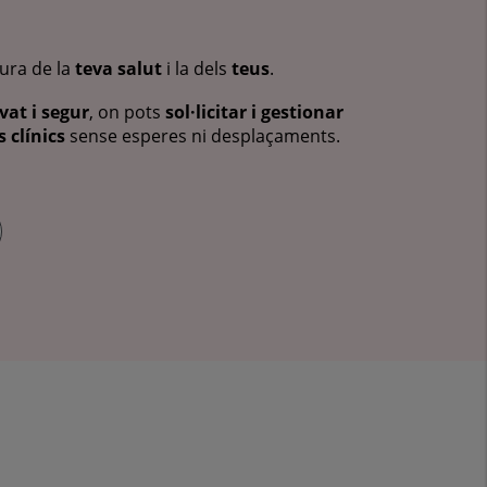
cura de la
teva salut
i la dels
teus
.
vat i segur
, on pots
sol·licitar i gestionar
 clínics
sense esperes ni desplaçaments.