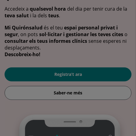
Accedeix a
qualsevol hora
del dia per tenir cura de la
teva salut
i la dels
teus
.
Mi Quirónsalud
és el teu
espai personal privat i
segur
, on pots
sol·licitar i gestionar les teves cites
o
consultar els teus informes clínics
sense esperes ni
desplaçaments.
Descobreix-ho!
Registra’t ara
Saber-ne més