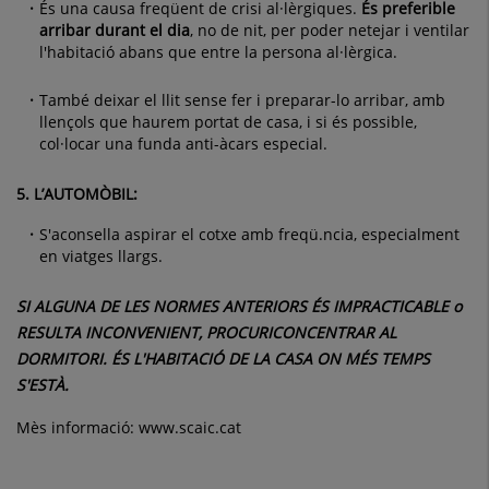
És una causa freqüent de crisi al·lèrgiques.
És preferible
arribar durant el dia
, no de nit, per poder netejar i ventilar
l'habitació abans que entre la persona al·lèrgica.
També deixar el llit sense fer i preparar-lo arribar, amb
llençols que haurem portat de casa, i si és possible,
col·locar una funda anti-àcars especial.
5.
L’AUTOMÒBIL:
S'aconsella aspirar el cotxe amb freqü.ncia, especialment
en viatges llargs.
SI ALGUNA DE LES NORMES ANTERIORS ÉS IMPRACTICABLE o
RESULTA INCONVENIENT, PROCURI
CONCENTRAR AL
DORMITORI. ÉS L'HABITACIÓ DE LA CASA ON MÉS TEMPS
S'ESTÀ.
Mès informació:
www.scaic.cat