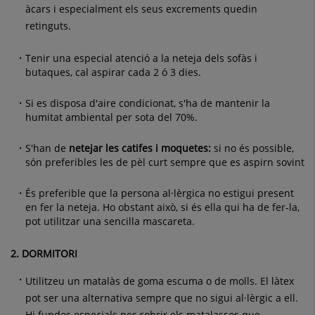
àcars i especialment els seus excrements quedin
retinguts.
Tenir una especial atenció a la neteja dels sofàs i
butaques, cal aspirar cada 2 ó 3 dies.
Si es disposa d'aire condicionat, s'ha de mantenir la
humitat ambiental per sota del 70%.
S'han de
netejar les catifes i moquetes:
si no és possible,
són preferibles les de pèl curt sempre que es aspirn sovint
És preferible que la persona al·lèrgica no estigui present
en fer la neteja. Ho obstant això, si és ella qui ha de fer-la,
pot utilitzar una sencilla mascareta.
2. DORMITORI
Utilitzeu un matalàs de goma escuma o de molls. El làtex
pot ser una alternativa sempre que no sigui al·lèrgic a ell.
Hi fundes especials per cobrir els matalassos que