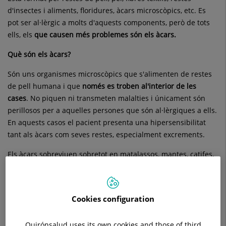
d'insectes i aliments, floridures, àcars microscòpics, etc. Es
pot ser al·lèrgic a molts d'aquests components, però de tots
ells, els
que causen més problemes són els àcars.
Què són els àcars?
Són uns organismes microscòpics que s'alimenten de restes
de pell humana i que
només es troben a
l'interior de les
cases
. No piquen ni transmeten malalties i únicament són
perillosos per a aquelles persones que són al·lèrgiques a ells.
En aquests casos el pacient presenta una hipersensibilitat
tant als àcars com seves restes, especialment excrements.
Els àcars sobreviuen sobretot en matalassos, mantes, catifes,
tapisseries de mobles o cotxes, roba ... i proliferen quan la
humitat ambiental és elevada i la temperatura es manté al
voltant de 25ºC. Pràcticament no sobreviuen en ambients secs
Cookies configuration
ni a més de 800 metres d'altitud, així com tampoc en llocs
amb exposició directa al sol. Les èpoques en què predominen
Quirónsalud uses its own cookies and those of third