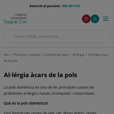
Saltar al contingut
menu-
Atenció al pacient:
900 301 013
telefono
menuAcceso
Aquest
Aquest
Demaneu
El
Togg
Menú
enllaç
enllaç
cita
meu
s'obrirà
s'obrirà
navi
Quirónsalud
en
en
una
una
Cercar
finestra
finestra
Cercar
nova.
nova.
Inici
Pacients i visitants
Consells de Salut
Al·lèrgia
Al·lérgia àcars
de la pols
Al·lérgia àcars de la pols
La pols domèstica és una de les principals causes de
problemes al·lèrgics nasals, bronquials i conjuntivals.
Què és la pols domèstica?
Està format per restes de pell, pèl, fibres tèxtils, restes