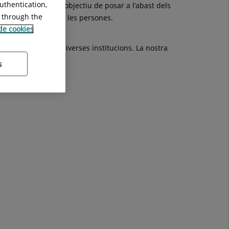
uthentication,
municació que té l’objectiu de posar a l’abast dels
g through the
grals de salut per a les persones.
 de cookies
·laboració amb diverses institucions. La nostra
s