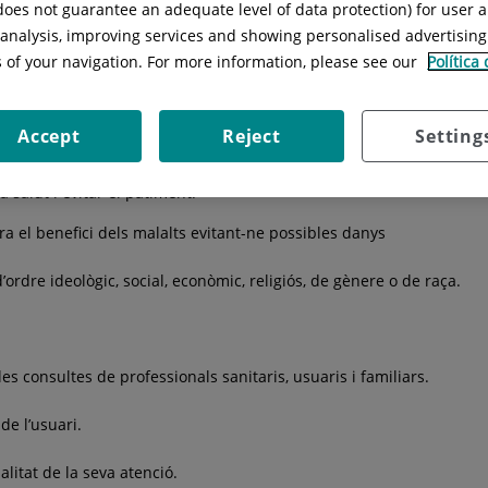
 does not guarantee an adequate level of data protection) for user a
r - Hospital Universitari
constitueix un nou espai d’informació i co
l analysis, improving services and showing personalised advertisin
millor la gestió del nostre hospital, orientada a oferir serveis inte
s of your navigation. For more information, please see our
Política
tòria de compromís amb la comunitat emmarcada en convenis de col
Accept
Reject
Setting
 salut i evitar el patiment.
ra el benefici dels malalts evitant-ne possibles danys
’ordre ideològic, social, econòmic, religiós, de gènere o de raça.
les consultes de professionals sanitaris, usuaris i familiars.
de l’usuari.
alitat de la seva atenció.