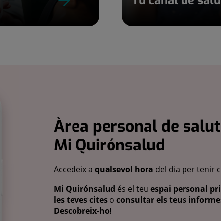
Tu canal de sal
Àrea personal de salut
Mi Quirónsalud
Accedeix a
qualsevol hora
del dia per tenir 
Mi Quirónsalud
és el teu
espai personal pri
les teves cites
o
consultar els teus informes
Descobreix-ho!