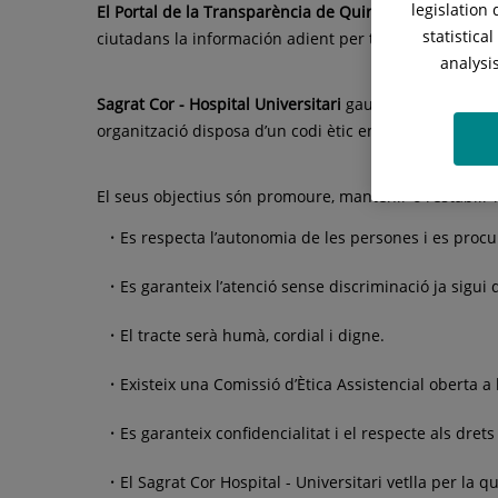
legislation
El Portal de la Transparència de Quironsalud Sagrat Co
statistica
ciutadans la información adient per tal que es conegui 
analysi
Sagrat Cor - Hospital Universitari
gaudeix d’una trajec
organització disposa d’un codi ètic en el qual:
El seus objectius són promoure, mantenir o restablir la
Es respecta l’autonomia de les persones i es procu
Es garanteix l’atenció sense discriminació ja sigui d
El tracte serà humà, cordial i digne.
Existeix una Comissió d’Ètica Assistencial oberta a 
Es garanteix confidencialitat i el respecte als drets 
El Sagrat Cor Hospital - Universitari vetlla per la qu