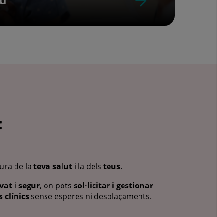
ud
:
cura de la
teva salut
i la dels
teus
.
vat i segur
, on pots
sol·licitar i gestionar
 clínics
sense esperes ni desplaçaments.