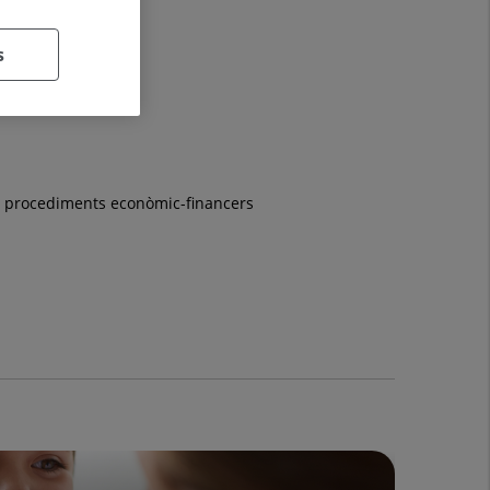
s
es i procediments econòmic-financers