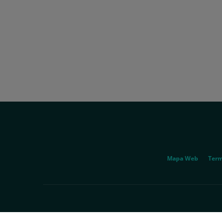
Correu
electrònic:
uac@hscor.com
Social
Genérico
Mapa Web
Term