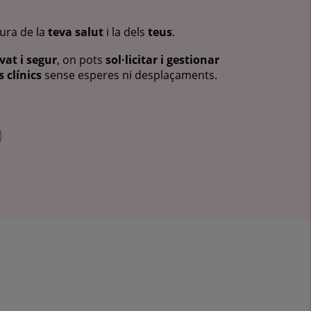
cura de la
teva salut
i la dels
teus
.
vat i segur
, on pots
sol·licitar i gestionar
 clínics
sense esperes ni desplaçaments.