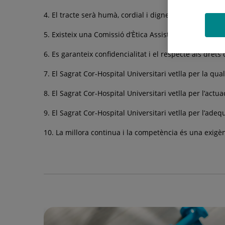
4. El tracte serà humà, cordial i digne
5. Existeix una Comissió d’Ètica Assistencial oberta a l
6. Es garanteix confidencialitat i el respecte als drets 
7. El Sagrat Cor-Hospital Universitari vetlla per la qua
8. El Sagrat Cor-Hospital Universitari vetlla per l’act
9. El Sagrat Cor-Hospital Universitari vetlla per l’ade
10. La millora continua i la competència és una exigèn