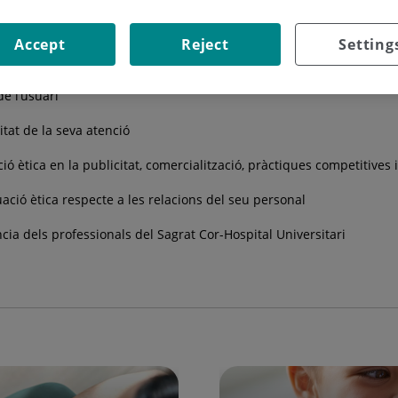
Accept
Reject
Setting
es consultes de professionals sanitaris, usuaris i familiars
de l’usuari
litat de la seva atenció
uació ètica en la publicitat, comercialització, pràctiques competitiv
quació ètica respecte a les relacions del seu personal
cia dels professionals del Sagrat Cor-Hospital Universitari