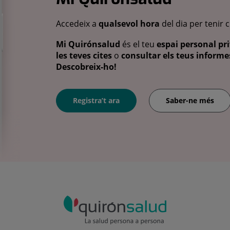
Accedeix a
qualsevol hora
del dia per tenir 
Mi Quirónsalud
és el teu
espai personal pri
les teves cites
o
consultar els teus informes
Descobreix-ho!
Registra’t ara
Saber-ne més