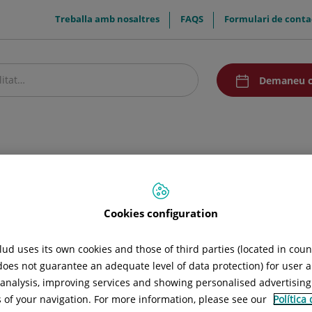
menuTop
Treballa amb nosaltres
FAQS
Formulari de conta
menuAcceso
Demaneu c
stre centre
Pacients i visitants
Recerca i Docència
Comunicació
itari
Codi Ètic
Cookies configuration
ud uses its own cookies and those of third parties (located in cou
 la salut i evitar el patiment
 does not guarantee an adequate level of data protection) for user a
a el benefici dels malalts evitant-ne possibles danys
l analysis, improving services and showing personalised advertisin
s of your navigation. For more information, please see our
Política
’ordre ideològic, social, econòmic, religiós, de gènere o de raça