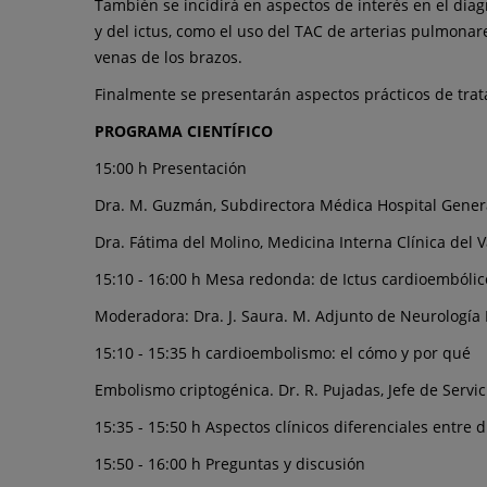
También se incidirá en aspectos de interés en el dia
Clínica
y del ictus, como el uso del TAC de arterias pulmonar
venas de los brazos.
del
Finalmente se presentarán aspectos prácticos de trata
Vallès
PROGRAMA CIENTÍFICO
organiza
15:00 h Presentación
la
Dra. M. Guzmán, Subdirectora Médica Hospital Gener
III
Dra. Fátima del Molino, Medicina Interna Clínica del V
Jornada
15:10 - 16:00 h Mesa redonda: de Ictus cardioembólic
Moderadora: Dra. J. Saura. M. Adjunto de Neurología
de
15:10 - 15:35 h cardioembolismo: el cómo y por qué
Enfermedad
Embolismo criptogénica. Dr. R. Pujadas, Jefe de Servic
Tromboembólica
15:35 - 15:50 h Aspectos clínicos diferenciales entre d
15:50 - 16:00 h Preguntas y discusión