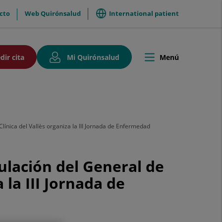
International patient
cto
Web Quirónsalud
so
Este
Este
dir cita
Mi Quirónsalud
Menú
Toggle
enlace
enlace
navigation
se
se
abrirá
abrirá
en
en
una
una
ventana
ventana
ación
nueva.
nueva.
ínica del Vallès organiza la III Jornada de Enfermedad
lación del General de
 la III Jornada de