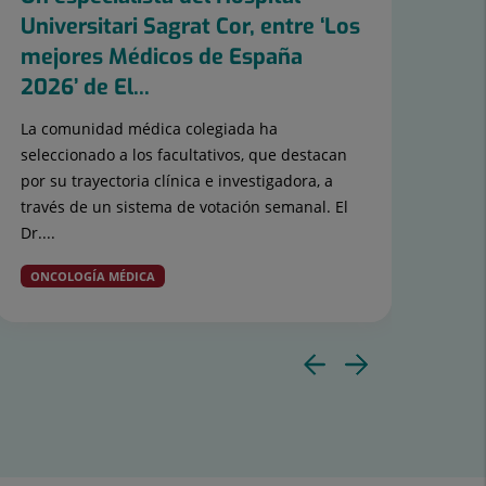
Universitari Sagrat Cor, entre ‘Los
de
mejores Médicos de España
Co
2026’ de El...
org
La comunidad médica colegiada ha
El H
seleccionado a los facultativos, que destacan
Univ
por su trayectoria clínica e investigadora, a
ent
través de un sistema de votación semanal. El
llev
Dr....
ONCOLOGÍA MÉDICA
Diaposit
Diapos
anterior
siguie