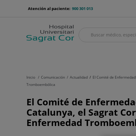
Saltar al contenido
menu-
Atención al paciente:
900 301 013
telefono
Buscar
Buscar
menú
Cuadro médico
Servicios médicos
Aseguradoras y mutuas
Nu
principal
Inicio
Comunicación
Actualidad
El Comité de Enfermedad T
Tromboembólica
El
El Comité de Enfermeda
Comité
Catalunya, el Sagrat Cor 
de
Enfermedad Tromboemb
Enfermedad