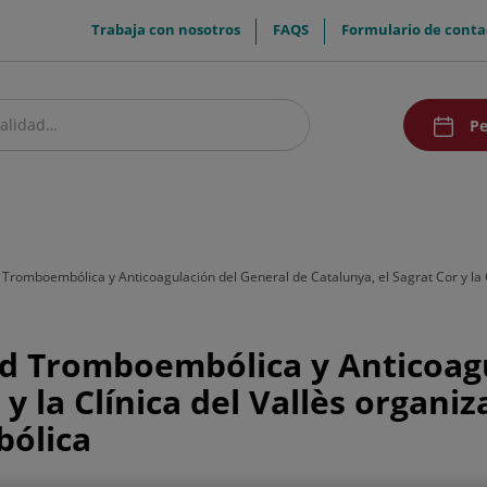
menuTop
Trabaja con nosotros
FAQS
Formulario de conta
menuAcce
Pe
estro centro
Pacientes y visitantes
Investigación y Docencia
Comunic
romboembólica y Anticoagulación del General de Catalunya, el Sagrat Cor y la Cl
d Tromboembólica y Anticoagu
y la Clínica del Vallès organiza
ólica