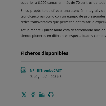
superior a 6.200 camas en más de 70 centros de toda
En su propósito de ofrecer una atención integral y d
tecnológico, así como con un equipo de profesionales 
redes transversales que permiten optimizar la experie
Actualmente, Quirónsalud está desarrollando más de 
siendo pioneros en diferentes especialidades como car
Ficheros disponibles
NP_ IIITromboCAST
(3 páginas)
203
KB
Enviar
Compartir
Compartir
Imprimir
a
en
en
Twitter
Facebook
Linkedin