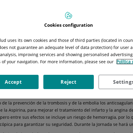
ortalidad que otros Accidentes Vasculares Cerebrales (AVC) isquém
Cookies configuration
ortalidad que otros Accidentes Vasculares Cerebrales (AVC) isquém
n diagnóstico y abordaje terapéutico correcto. Con la III Jornad
ud uses its own cookies and those of third parties (located in cou
lunya, Sagrat Cor Hospital Universitario y Clínica del Vallès, del 
 does not guarantee an adequate level of data protection) for user a
iar el estudio etiológico del ictus y si es necesario un tratamient
l analysis, improving services and showing personalised advertisin
erentes especialidades implicadas son los objetivos de esta III Jor
s of your navigation. For more information, please see our
Política
ación de diversos centros de Quirónsalud Catalunya organiza el 
dará la importancia de realizar un diagnóstico preciso del infarto c
Accept
Reject
Setting
 su tratamiento será diferente. Conocer las enfermedades que produ
de la prevención de la trombosis y de la embolia los anticoagulante
 la Aspirina, para mejorar el tratamiento del infarto y la angina
 pero entre sus efectos se incluye un riesgo de hemorragia, por lo
ópica para garantizar su seguridad. Durante la Jornada se hará un