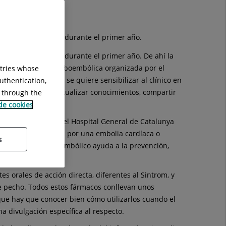
icos, hasta el 50% durante el primer año.
icos, hasta el 50% durante el primer año. De ahí la
a de Enfermedad Tromboembólica organizada por el
ntries whose
grupo Quirónsalud, se quiere sensibilizar al clínico en
uthentication,
o anticoagulante. Actualizar conocimientos, compartir
g through the
nada.
 de cookies
próximo jueves en el Hospital General de Catalunya
erebral (ictus) ya sea por una embolia cardíaca o
s
cen el ictus cardioembólico ayuda a la prevención,
s orales de acción directa, diferentes al Sintrom, y
 de pecho. Todos estos fármacos conllevan unos
 que hay que conocer bien cómo utilizarlos cuando el
a divulgación específica al respecto.