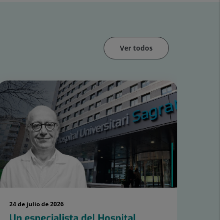
Ver todos
24 de julio de 2026
22 d
Un especialista del Hospital
El 