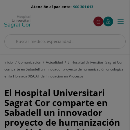
Saltar al contenido
menu-
Atención al paciente:
900 301 013
telefono
menuAcceso
Este
Este
Pedir
Mi
Togg
Menú
enlace
enlace
cita
Quirónsalud
se
se
navi
abrirá
abrirá
en
en
Buscar
una
una
Buscar
ventana
ventana
nueva.
nueva.
Inicio
Comunicación
Actualidad
El Hospital Universitari Sagrat Cor
comparte en Sabadell un innovador proyecto de humanización oncológica
en la I Jornada XISCAT de Innovación en Procesos
El
El Hospital Universitari
Hospital
Sagrat Cor comparte en
Sabadell un innovador
Universitari
proyecto de humanización
Sagrat