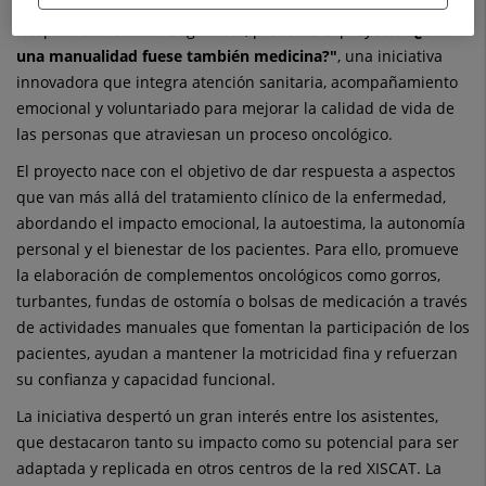
Procesos de Hospitalización y Continuidad Asistencial del
Hospital Universitari Sagrat Cor, presentó el proyecto
"¿Y si
una manualidad fuese también medicina?"
, una iniciativa
innovadora que integra atención sanitaria, acompañamiento
emocional y voluntariado para mejorar la calidad de vida de
las personas que atraviesan un proceso oncológico.
El proyecto nace con el objetivo de dar respuesta a aspectos
que van más allá del tratamiento clínico de la enfermedad,
abordando el impacto emocional, la autoestima, la autonomía
personal y el bienestar de los pacientes. Para ello, promueve
la elaboración de complementos oncológicos como gorros,
turbantes, fundas de ostomía o bolsas de medicación a través
de actividades manuales que fomentan la participación de los
pacientes, ayudan a mantener la motricidad fina y refuerzan
su confianza y capacidad funcional.
La iniciativa despertó un gran interés entre los asistentes,
que destacaron tanto su impacto como su potencial para ser
adaptada y replicada en otros centros de la red XISCAT. La