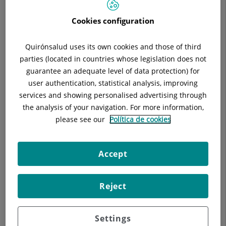
130 profesionales del ámbito sanitario, social, investigador e
I
institucional con el objetivo de poner en valor la innovación
Cookies configuration
en procesos como palanca de transformación del sistema. La
Jornada
jornada compartió experiencias reales y consensuó la
XISCAT
Quirónsalud uses its own cookies and those of third
necesidad de crear mecanismos que faciliten la adopción y
parties (located in countries whose legislation does not
escalado de las iniciativas innovadoras con resultados
de
guarantee an adequate level of data protection) for
demostrados.
user authentication, statistical analysis, improving
Innovación
services and showing personalised advertising through
en
the analysis of your navigation. For more information,
please see our
Política de cookies
Procesos
Accept
Reject
Durante la jornada,
Montserrat Cantero
, directora de
Settings