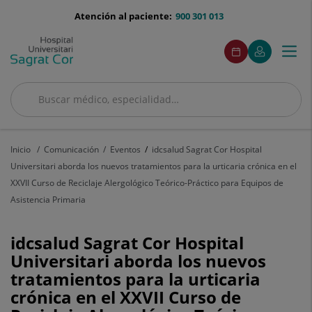
Saltar al contenido
menu-
Atención al paciente:
900 301 013
telefono
menuAcceso
Este
Este
Pedir
Mi
Togg
Menú
enlace
enlace
cita
Quirónsalud
se
se
navi
abrirá
abrirá
en
en
Buscar
una
una
Buscar
ventana
ventana
nueva.
nueva.
Inicio
Comunicación
Eventos
idcsalud Sagrat Cor Hospital
Universitari aborda los nuevos tratamientos para la urticaria crónica en el
XXVII Curso de Reciclaje Alergológico Teórico-Práctico para Equipos de
Asistencia Primaria
idcsalud
idcsalud Sagrat Cor Hospital
Universitari aborda los nuevos
Sagrat
tratamientos para la urticaria
Cor
crónica en el XXVII Curso de