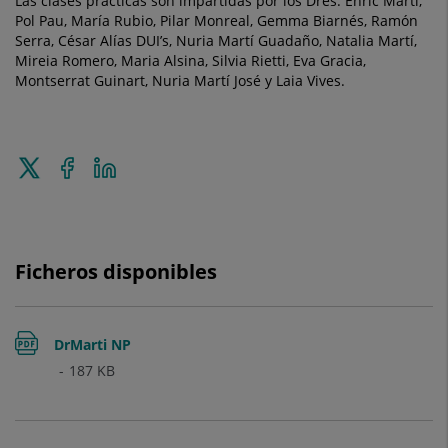
Las clases prácticas son impartidas por los Dres. Enric Martí,
Pol Pau, María Rubio, Pilar Monreal, Gemma Biarnés, Ramón
Serra, César Alías DUI’s, Nuria Martí Guadaño, Natalia Martí,
Mireia Romero, Maria Alsina, Silvia Rietti, Eva Gracia,
Montserrat Guinart, Nuria Martí José y Laia Vives.
Enviar
Compartir
Compartir
a
en
en
Twitter
Facebook
Linkedin
Ficheros disponibles
DrMarti NP
187
KB