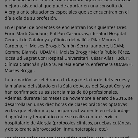
mejora asistencial que puede aportar en una consulta de
Alergia ante situaciones especiales que se encuentran en el
día a día de su profesión.
En el panel de ponentes se encuentran los siguientes Dres.
Enric Martí Guadaño; Pol Pau Casanovas, idcsalud Hospital
General de Catalunya y Clínica del Vallès; Pilar Monreal
Carpena, H. Moisès Broggi; Ramón Serra Juanpere, UDAM;
Gemma Biarnés, UDAM/H. Moisès Broggi; María Rubio Pérez,
idcsalud Sagrat Cor Hospital Universitari; César Alías Tuduri,
Clínica Corachán y la Sra. Mireia Romero, enfermera UDAM/H.
Moisès Broggi.
La formación se celebrará a lo largo de la tarde del viernes y
la mañana del sábado en la Sala de Actos del Sagrat Cor y ya
han confirmado su asistencia más de 80 profesionales.
Además, durante los meses de noviembre a enero de 2015, se
desarrollarán unas diez horas de clases prácticas optativas
en las que el alumno participará activamente en el abordaje
diagnóstico y terapéutico que se realiza en un servicio
hospitalario de Alergia (protocolos clínicos, pruebas cutáneas
y de tolerancia/provocación, inmunoterapias, etc.)