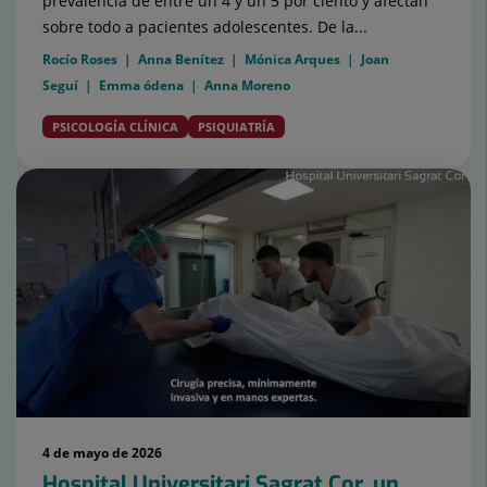
prevalencia de entre un 4 y un 5 por ciento y afectan
sobre todo a pacientes adolescentes. De la...
Rocío Roses
Anna Benítez
Mónica Arques
Joan
Seguí
Emma ódena
Anna Moreno
PSICOLOGÍA CLÍNICA
PSIQUIATRÍA
4 de mayo de 2026
Hospital Universitari Sagrat Cor, un