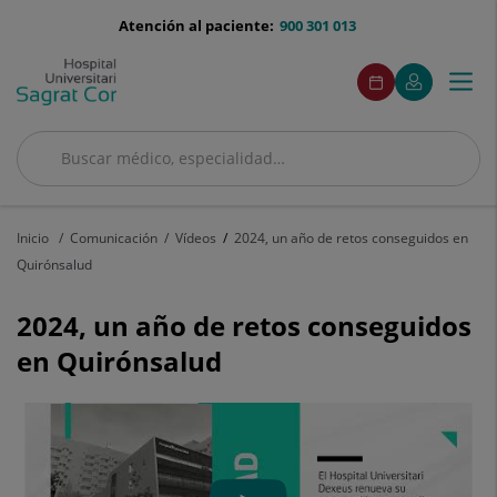
Saltar al contenido
menu-
Atención al paciente:
900 301 013
telefono
menuAcceso
Este
Este
Pedir
Mi
Togg
Menú
enlace
enlace
cita
Quirónsalud
se
se
navi
abrirá
abrirá
en
en
Buscar
una
una
Buscar
ventana
ventana
nueva.
nueva.
Inicio
Comunicación
Vídeos
2024, un año de retos conseguidos en
Quirónsalud
2024, un año de retos conseguidos
en Quirónsalud