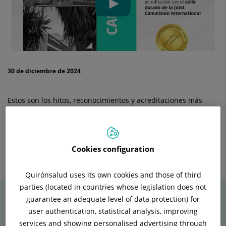
30 de diciembre de 2024
Estos son los hitos, reconocimientos y acreditaciones más
relevantes conseguidos por Quirónsalud a lo largo de 2024.
Gracias a la
#FamiliaQuironsalud
por hacerlo posible.
Cookies configuration
Enviar
Compartir
Compartir
a
en
en
Twitter
Facebook
Linkedin
Quirónsalud uses its own cookies and those of third
parties (located in countries whose legislation does not
guarantee an adequate level of data protection) for
user authentication, statistical analysis, improving
Vídeos relacionados
services and showing personalised advertising through