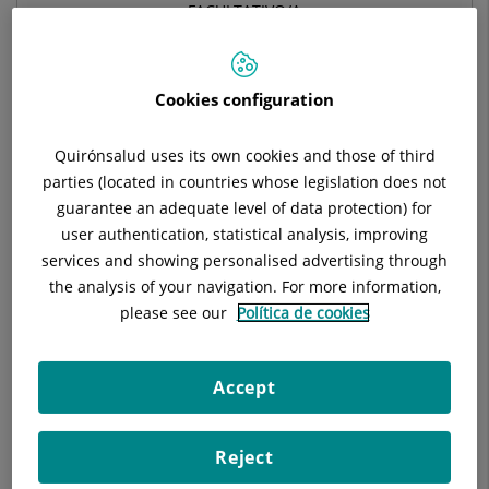
FACULTATIVO/A
RADIODIAGNÓSTICO
Cookies configuration
Pedir cita
Quirónsalud uses its own cookies and those of third
parties (located in countries whose legislation does not
Pide cita con este profesional en otros hospitales:
guarantee an adequate level of data protection) for
user authentication, statistical analysis, improving
services and showing personalised advertising through
Hospital Universitari Sagrat Cor
the analysis of your navigation. For more information,
C/ Viladomat, 288
please see our
Política de cookies
08029 Barcelona
933 221 111
Accept
Reject