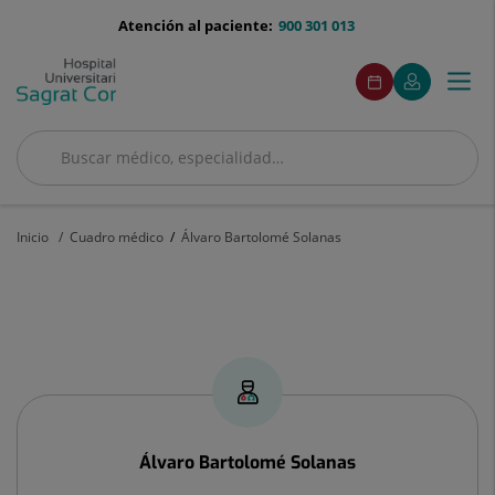
Saltar al contenido
menu-
Atención al paciente:
900 301 013
telefono
menuAcceso
Este
Este
Pedir
Mi
Togg
Menú
enlace
enlace
cita
Quirónsalud
se
se
navi
abrirá
abrirá
en
en
Buscar
una
una
Buscar
ventana
ventana
nueva.
nueva.
Inicio
Cuadro médico
Álvaro Bartolomé Solanas
Álvaro
Bartolomé
Solanas
Álvaro
Bartolomé Solanas