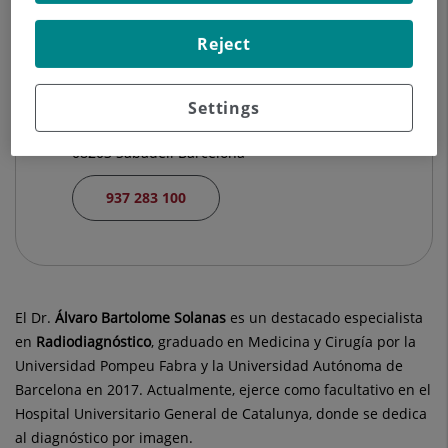
933 221 111
Reject
Hospital Quirónsalud del Vallès
Settings
Passeig Rubió i Ors, 23
08203 Sabadell Barcelona
937 283 100
El Dr.
Álvaro
Bartolome Solanas
es un destacado especialista
en
Radiodiagnóstico
, graduado en Medicina y Cirugía por la
Universidad Pompeu Fabra y la Universidad Autónoma de
Barcelona en 2017. Actualmente, ejerce como facultativo en el
Hospital Universitario General de Catalunya, donde se dedica
al diagnóstico por imagen.