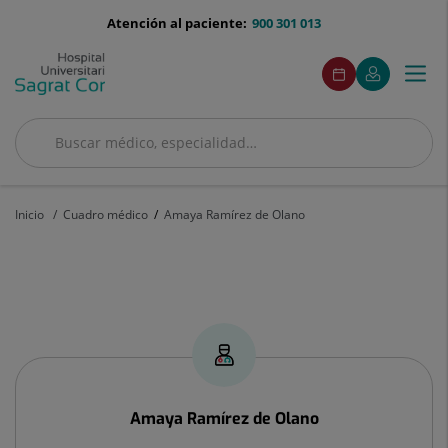
Saltar al contenido
menu-
Atención al paciente:
900 301 013
telefono
menuAcceso
Este
Este
Pedir
Mi
Togg
Menú
enlace
enlace
cita
Quirónsalud
se
se
navi
abrirá
abrirá
en
en
Buscar
una
una
Buscar
ventana
ventana
nueva.
nueva.
Inicio
Cuadro médico
Amaya Ramírez de Olano
Amaya
Ramírez
de
Olano
Amaya
Ramírez de Olano