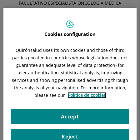
FACULTATIVO ESPECIALISTA ONCOLOGÍA MÉDICA
ONCOLOGÍA MÉDICA
Cookies configuration
Pide cita con este profesional en otros hospitales:
Quirónsalud uses its own cookies and those of third
Hospital Universitari Sagrat Cor
parties (located in countries whose legislation does not
guarantee an adequate level of data protection) for
C/ Viladomat, 288
user authentication, statistical analysis, improving
08029 Barcelona
services and showing personalised advertising through
933 221 111
the analysis of your navigation. For more information,
please see our
Política de cookies
Centre Mèdic l'Eixample Sagrat Cor
Accept
C/ Londres 28 y 38
08029 Barcelona Barcelona
Reject